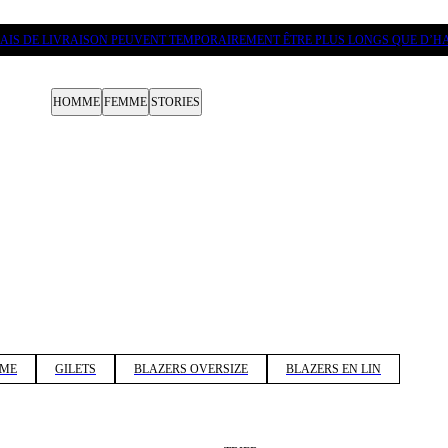
LAIS DE LIVRAISON PEUVENT TEMPORAIREMENT ÊTRE PLUS LONGS QUE D’H
HOMME
FEMME
STORIES
UME
GILETS
BLAZERS OVERSIZE
BLAZERS EN LIN