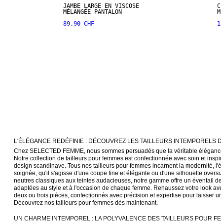
JAMBE LARGE EN VISCOSE
C
MÉLANGÉE PANTALON
M
89.90 CHF
1
L'ÉLÉGANCE REDÉFINIE : DÉCOUVREZ LES TAILLEURS INTEMPORELS
Chez SELECTED FEMME, nous sommes persuadés que la véritable élégance se
Notre collection de tailleurs pour femmes est confectionnée avec soin et inspir
design scandinave. Tous nos tailleurs pour femmes incarnent la modernité, l'é
soignée, qu'il s'agisse d'une coupe fine et élégante ou d'une silhouette overs
neutres classiques aux teintes audacieuses, notre gamme offre un éventail de
adaptées au style et à l'occasion de chaque femme. Rehaussez votre look ave
deux ou trois pièces, confectionnés avec précision et expertise pour laisser u
Découvrez nos tailleurs pour femmes dès maintenant.
UN CHARME INTEMPOREL : LA POLYVALENCE DES TAILLEURS POUR F