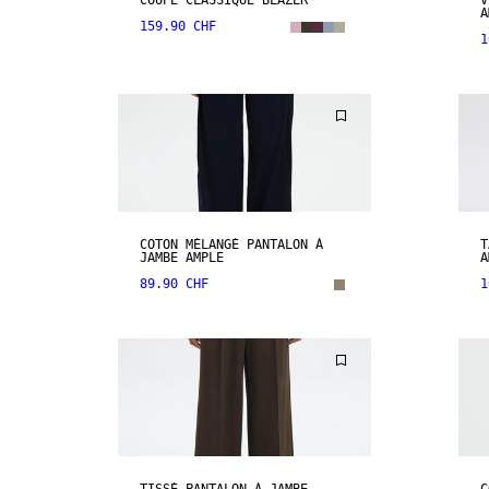
COUPE CLASSIQUE BLAZER
V
A
159.90 CHF
1
COTON MÉLANGÉ PANTALON À
T
JAMBE AMPLE
A
89.90 CHF
1