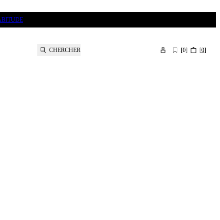
ABITUDE
CHERCHER
[
0
]
[
0
]