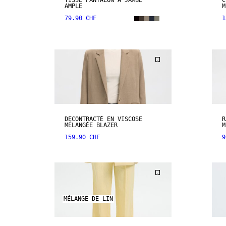
TISSÉ PANTALON À JAMBE
C
AMPLE
M
79.90 CHF
1
DÉCONTRACTÉ EN VISCOSE
R
MÉLANGÉE BLAZER
M
159.90 CHF
9
MÉLANGE DE LIN