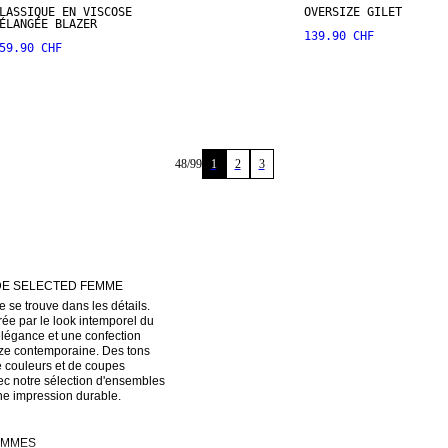
LASSIQUE EN VISCOSE
OVERSIZE GILET
ÉLANGÉE BLAZER
139.90 CHF
59.90 CHF
48
/
99
1
2
3
 DE SELECTED FEMME
 trouve dans les détails. 
ée par le look intemporel du 
légance et une confection 
ize contemporaine. Des tons 
 couleurs et de coupes 
c notre sélection d'ensembles 
ne impression durable. 
EMMES