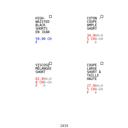
HIGH-
COTON -
WAISTED
COUPE
BLACK
AMPLE
SHORTS
SHORT
EN JEAN
34.9
69.9
59.90 CH
5 CH
0 CH
F
F
F
SALE
SALE
VISCOSE
COUPE
MÉLANGÉE
LARGE
SHORT
SHORT À
TAILLE
62.9
89.9
HAUTE
0 CH
0 CH
F
F
27.9
69.9
5 CH
0 CH
F
F
24
/
24