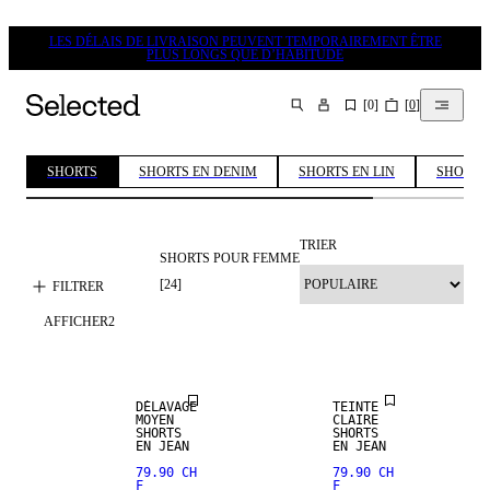
LES DÉLAIS DE LIVRAISON PEUVENT TEMPORAIREMENT ÊTRE
PLUS LONGS QUE D’HABITUDE
[
0
]
[
0
]
CHERCHER
SHORTS
SHORTS EN DENIM
SHORTS EN LIN
SHORTS
TRIER
SHORTS POUR FEMME
[
24
]
FILTRER
AFFICHER
2
DÉLAVAGE
TEINTE
MOYEN
CLAIRE
SHORTS
SHORTS
EN JEAN
EN JEAN
79.90 CH
79.90 CH
F
F
MÉLANGE DE
MÉLANGE DE