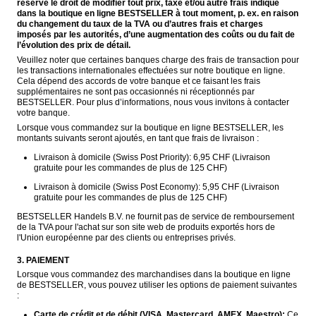
réserve le droit de modifier tout prix, taxe et/ou autre frais indiqué 
dans la boutique en ligne BESTSELLER à tout moment, p. ex. en raison 
du changement du taux de la TVA ou d’autres frais et charges 
imposés par les autorités, d’une augmentation des coûts ou du fait de 
l’évolution des prix de détail.
Veuillez noter que certaines banques charge des frais de transaction pour 
les transactions internationales effectuées sur notre boutique en ligne. 
Cela dépend des accords de votre banque et ce faisant les frais 
supplémentaires ne sont pas occasionnés ni réceptionnés par 
BESTSELLER. Pour plus d’informations, nous vous invitons à contacter 
votre banque.
Lorsque vous commandez sur la boutique en ligne BESTSELLER, les 
montants suivants seront ajoutés, en tant que frais de livraison :
Livraison à domicile (Swiss Post Priority): 6,95 CHF (Livraison 
gratuite pour les commandes de plus de 125 CHF)
Livraison à domicile (Swiss Post Economy): 5,95 CHF (Livraison 
gratuite pour les commandes de plus de 125 CHF)
BESTSELLER Handels B.V. ne fournit pas de service de remboursement 
de la TVA pour l'achat sur son site web de produits exportés hors de 
l'Union européenne par des clients ou entreprises privés.
3. PAIEMENT
Lorsque vous commandez des marchandises dans la boutique en ligne 
de BESTSELLER, vous pouvez utiliser les options de paiement suivantes 
:
Carte de crédit et de débit (VISA, Mastercard, AMEX, Maestro):
 Ce 