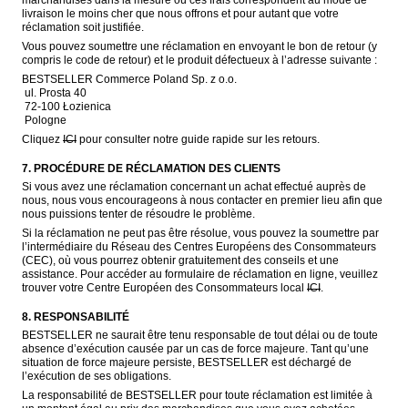
livraison le moins cher que nous offrons et pour autant que votre 
réclamation soit justifiée.
Vous pouvez soumettre une réclamation en envoyant le bon de retour (y 
compris le code de retour) et le produit défectueux à l’adresse suivante :
BESTSELLER Commerce Poland Sp. z o.o.

 ul. Prosta 40

 72-100 Łozienica

 Pologne
Cliquez 
ICI
 pour consulter notre guide rapide sur les retours.
7. PROCÉDURE DE RÉCLAMATION DES CLIENTS
Si vous avez une réclamation concernant un achat effectué auprès de 
nous, nous vous encourageons à nous contacter en premier lieu afin que 
nous puissions tenter de résoudre le problème.
Si la réclamation ne peut pas être résolue, vous pouvez la soumettre par 
l’intermédiaire du Réseau des Centres Européens des Consommateurs 
(CEC), où vous pourrez obtenir gratuitement des conseils et une 
assistance. Pour accéder au formulaire de réclamation en ligne, veuillez 
trouver votre Centre Européen des Consommateurs local 
ICI
.
8. RESPONSABILITÉ
BESTSELLER ne saurait être tenu responsable de tout délai ou de toute 
absence d’exécution causée par un cas de force majeure. Tant qu’une 
situation de force majeure persiste, BESTSELLER est déchargé de 
l’exécution de ses obligations.
La responsabilité de BESTSELLER pour toute réclamation est limitée à 