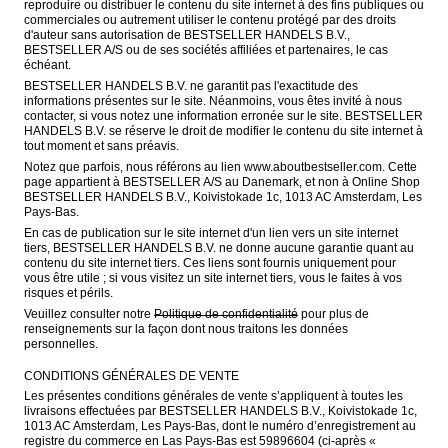
reproduire ou distribuer le contenu du site internet à des fins publiques ou 
commerciales ou autrement utiliser le contenu protégé par des droits 
d'auteur sans autorisation de BESTSELLER HANDELS B.V., 
BESTSELLER A/S ou de ses sociétés affiliées et partenaires, le cas 
échéant.
BESTSELLER HANDELS B.V. ne garantit pas l'exactitude des 
informations présentes sur le site. Néanmoins, vous êtes invité à nous 
contacter, si vous notez une information erronée sur le site. BESTSELLER 
HANDELS B.V. se réserve le droit de modifier le contenu du site internet à 
tout moment et sans préavis.
Notez que parfois, nous référons au lien www.aboutbestseller.com. Cette 
page appartient à BESTSELLER A/S au Danemark, et non à Online Shop 
BESTSELLER HANDELS B.V., Koivistokade 1c, 1013 AC Amsterdam, Les 
Pays-Bas.
En cas de publication sur le site internet d'un lien vers un site internet 
tiers, BESTSELLER HANDELS B.V. ne donne aucune garantie quant au 
contenu du site internet tiers. Ces liens sont fournis uniquement pour 
vous être utile ; si vous visitez un site internet tiers, vous le faites à vos 
risques et périls.
Veuillez consulter notre 
Politique de confidentialité
 pour plus de 
renseignements sur la façon dont nous traitons les données 
personnelles. 
CONDITIONS GÉNÉRALES DE VENTE
Les présentes conditions générales de vente s’appliquent à toutes les 
livraisons effectuées par BESTSELLER HANDELS B.V., Koivistokade 1c, 
1013 AC Amsterdam, Les Pays-Bas, dont le numéro d’enregistrement au 
registre du commerce en Las Pays-Bas est 59896604 (ci-après « 