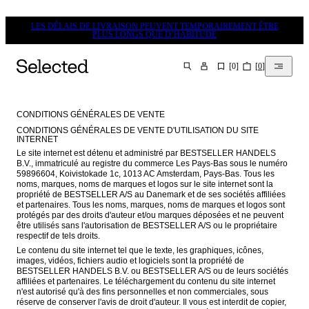
LES DÉLAIS DE LIVRAISON PEUVENT TEMPORAIREMENT ÊTRE
PLUS LONGS QUE D’HABITUDE
[
0
]
[
0
]
CHERCHER
CONDITIONS GÉNÉRALES DE VENTE
CONDITIONS GÉNÉRALES DE VENTE D'UTILISATION DU SITE 
INTERNET
Le site internet est détenu et administré par BESTSELLER HANDELS 
B.V., immatriculé au registre du commerce Les Pays-Bas sous le numéro 
59896604, Koivistokade 1c, 1013 AC Amsterdam, Pays-Bas. Tous les 
noms, marques, noms de marques et logos sur le site internet sont la 
propriété de BESTSELLER A/S au Danemark et de ses sociétés affiliées 
et partenaires. Tous les noms, marques, noms de marques et logos sont 
protégés par des droits d'auteur et/ou marques déposées et ne peuvent 
être utilisés sans l'autorisation de BESTSELLER A/S ou le propriétaire 
respectif de tels droits.
Le contenu du site internet tel que le texte, les graphiques, icônes, 
images, vidéos, fichiers audio et logiciels sont la propriété de 
BESTSELLER HANDELS B.V. ou BESTSELLER A/S ou de leurs sociétés 
affiliées et partenaires. Le téléchargement du contenu du site internet 
n'est autorisé qu'à des fins personnelles et non commerciales, sous 
réserve de conserver l'avis de droit d'auteur. Il vous est interdit de copier, 