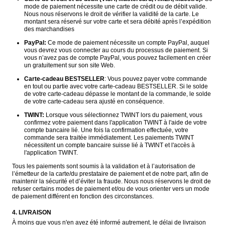
mode de paiement nécessite une carte de crédit ou de débit valide. 
Nous nous réservons le droit de vérifier la validité de la carte. Le 
montant sera réservé sur votre carte et sera débité après l’expédition 
des marchandises
PayPal:
 Ce mode de paiement nécessite un compte PayPal, auquel 
vous devrez vous connecter au cours du processus de paiement. Si 
vous n’avez pas de compte PayPal, vous pouvez facilement en créer 
un gratuitement sur son site Web.
Carte-cadeau BESTSELLER
: Vous pouvez payer votre commande 
en tout ou partie avec votre carte-cadeau BESTSELLER. Si le solde 
de votre carte-cadeau dépasse le montant de la commande, le solde 
de votre carte-cadeau sera ajusté en conséquence.
TWINT:
 Lorsque vous sélectionnez TWINT lors du paiement, vous 
confirmez votre paiement dans l'application TWINT à l'aide de votre 
compte bancaire lié. Une fois la confirmation effectuée, votre 
commande sera traitée immédiatement. Les paiements TWINT 
nécessitent un compte bancaire suisse lié à TWINT et l'accès à 
l'application TWINT.
Tous les paiements sont soumis à la validation et à l’autorisation de 
l’émetteur de la carte/du prestataire de paiement et de notre part, afin de 
maintenir la sécurité et d’éviter la fraude. Nous nous réservons le droit de 
refuser certains modes de paiement et/ou de vous orienter vers un mode 
de paiement différent en fonction des circonstances.
4. LIVRAISON
À moins que vous n'en ayez été informé autrement, le délai de livraison 