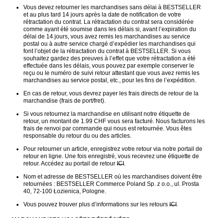
Vous devez retourner les marchandises sans délai à BESTSELLER 
et au plus tard 14 jours après la date de notification de votre 
rétractation du contrat. La rétractation du contrat sera considérée 
comme ayant été soumise dans les délais si, avant l’expiration du 
délai de 14 jours, vous avez remis les marchandises au service 
postal ou à autre service chargé d’expédier les marchandises qui 
font l’objet de la rétractation du contrat à BESTSELLER. Si vous 
souhaitez gardez des preuves à l’effet que votre rétractation a été 
effectuée dans les délais, vous pouvez par exemple conserver le 
reçu ou le numéro de suivi retour attestant que vous avez remis les 
marchandises au service postal, etc., pour les fins de l’expédition. 
En cas de retour, vous devrez payer les frais directs de retour de la 
marchandise (frais de port/fret).
Si vous retournez la marchandise en utilisant notre étiquette de 
retour, un montant de 1.99 CHF vous sera facturé. Nous facturons les 
frais de renvoi par commande qui nous est retournée. Vous êtes 
responsable du retour du ou des articles.
Pour retourner un article, enregistrez votre retour via notre portail de 
retour en ligne. Une fois enregistré, vous recevrez une étiquette de 
retour. Accédez au portail de retour 
ICI
.
Nom et adresse de BESTSELLER où les marchandises doivent être 
retournées : BESTSELLER Commerce Poland Sp. z o.o., ul. Prosta 
40, 72-100 Łozienica, Pologne.
Vous pouvez trouver plus d’informations sur les retours 
ICI
. 