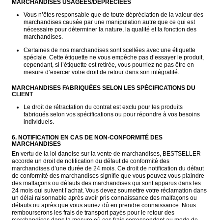
MARCHANDISES USAGÉES/DÉPRÉCIÉES
Vous n’êtes responsable que de toute dépréciation de la valeur des 
marchandises causée par une manipulation autre que ce qui est 
nécessaire pour déterminer la nature, la qualité et la fonction des 
marchandises.
Certaines de nos marchandises sont scellées avec une étiquette 
spéciale. Cette étiquette ne vous empêche pas d’essayer le produit, 
cependant, si l’étiquette est retirée, vous pourriez ne pas être en 
mesure d’exercer votre droit de retour dans son intégralité.
MARCHANDISES FABRIQUÉES SELON LES SPÉCIFICATIONS DU 
CLIENT
Le droit de rétractation du contrat est exclu pour les produits 
fabriqués selon vos spécifications ou pour répondre à vos besoins 
individuels. 
6. NOTIFICATION EN CAS DE NON-CONFORMITÉ DES 
MARCHANDISES
En vertu de la loi danoise sur la vente de marchandises, BESTSELLER 
accorde un droit de notification du défaut de conformité des 
marchandises d’une durée de 24 mois. Ce droit de notification du défaut 
de conformité des marchandises signifie que vous pouvez vous plaindre 
des malfaçons ou défauts des marchandises qui sont apparus dans les 
24 mois qui suivent l’achat. Vous devez soumettre votre réclamation dans 
un délai raisonnable après avoir pris connaissance des malfaçons ou 
défauts ou après que vous auriez dû en prendre connaissance. Nous 
rembourserons les frais de transport payés pour le retour des 
marchandises dans la mesure où ces frais correspondent au mode de 