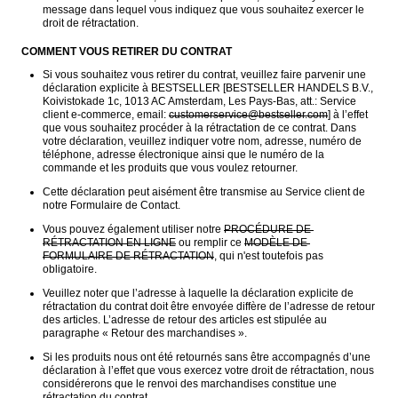
message dans lequel vous indiquez que vous souhaitez exercer le 
droit de rétractation. 
COMMENT VOUS RETIRER DU CONTRAT
Si vous souhaitez vous retirer du contrat, veuillez faire parvenir une 
déclaration explicite à BESTSELLER [BESTSELLER HANDELS B.V., 
Koivistokade 1c, 1013 AC Amsterdam, Les Pays-Bas, att.: Service 
client e-commerce, email: 
customerservice@bestseller.com
] à l’effet 
que vous souhaitez procéder à la rétractation de ce contrat. Dans 
votre déclaration, veuillez indiquer votre nom, adresse, numéro de 
téléphone, adresse électronique ainsi que le numéro de la 
commande et les produits que vous voulez retourner.
Cette déclaration peut aisément être transmise au Service client de 
notre Formulaire de Contact. 
Vous pouvez également utiliser notre 
PROCÉDURE DE 
RÉTRACTATION EN LIGNE
 ou remplir ce 
MODÈLE DE 
FORMULAIRE DE RÉTRACTATION
, qui n'est toutefois pas 
obligatoire.
Veuillez noter que l’adresse à laquelle la déclaration explicite de 
rétractation du contrat doit être envoyée diffère de l’adresse de retour 
des articles. L’adresse de retour des articles est stipulée au 
paragraphe « Retour des marchandises ».
Si les produits nous ont été retournés sans être accompagnés d’une 
déclaration à l’effet que vous exercez votre droit de rétractation, nous 
considérerons que le renvoi des marchandises constitue une 
rétractation du contrat. 