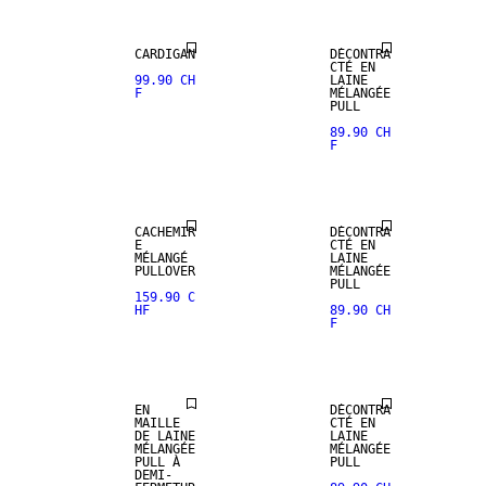
CARDIGAN
DÉCONTRA
CTÉ EN
99.90 CH
LAINE
PREMIUM
F
MÉLANGÉE
SELECTION
PULL
89.90 CH
F
MÉLANGE DE
MÉLANGE DE
CACHEMIRE
LAINE
CACHEMIR
DÉCONTRA
E
CTÉ EN
MÉLANGÉ
LAINE
PULLOVER
MÉLANGÉE
PULL
159.90 C
HF
89.90 CH
F
MÉLANGE DE
MÉLANGE DE
LAINE
LAINE
EN
DÉCONTRA
MAILLE
CTÉ EN
DE LAINE
LAINE
MÉLANGÉE
MÉLANGÉE
PULL À
PULL
DEMI-
PREMIUM