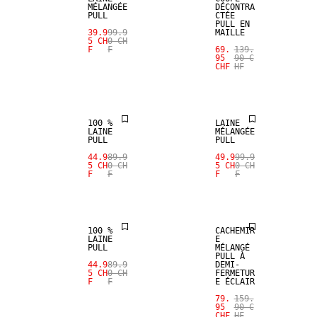
MÉLANGÉE
DÉCONTRA
PULL
CTÉE
PULL EN
39.9
99.9
MAILLE
SALE
5 CH
0 CH
SALE
F
F
69.
139.
95
90 C
CHF
HF
MÉLANGE DE
100 % LAINE
LAINE
100 %
LAINE
LAINE
MÉLANGÉE
PULL
PULL
SALE
SALE
44.9
89.9
49.9
99.9
5 CH
0 CH
5 CH
0 CH
F
F
F
F
MÉLANGE DE
100 % LAINE
CACHEMIRE
100 %
CACHEMIR
LAINE
E
PULL
MÉLANGÉ
PULL À
44.9
89.9
DEMI-
5 CH
0 CH
FERMETUR
F
F
E ÉCLAIR
SALE
79.
159.
95
90 C
CHF
HF