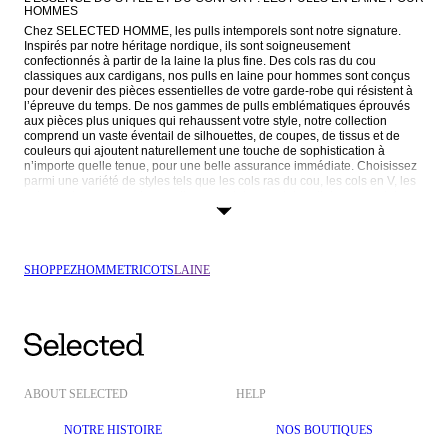
HOMMES
Chez SELECTED HOMME, les pulls intemporels sont notre signature. 
Inspirés par notre héritage nordique, ils sont soigneusement 
confectionnés à partir de la laine la plus fine. Des cols ras du cou 
classiques aux cardigans, nos pulls en laine pour hommes sont conçus 
pour devenir des pièces essentielles de votre garde-robe qui résistent à 
l’épreuve du temps. De nos gammes de pulls emblématiques éprouvés 
aux pièces plus uniques qui rehaussent votre style, notre collection 
comprend un vaste éventail de silhouettes, de coupes, de tissus et de 
couleurs qui ajoutent naturellement une touche de sophistication à 
n’importe quelle tenue, pour une belle assurance immédiate. Choisissez 
parmi une variété de styles tels que les cols ras du cou, les cols en V, les 
cols camionneurs ou les cardigans en laine, en laine d’alpaga, en laine 
mérinos et plus encore. Qu’il s’agisse d’un week-end ou d’une journée au 
bureau, nos pulls en laine offrent une chaleur et un confort parfaits 
associés à une élégance naturelle. Explorez notre collection dès 
maintenant et trouvez la coupe qui vous convient le mieux.
SHOPPEZ
HOMME
TRICOTS
LAINE
CHOISISSEZ LA POLYVALENCE ET RESPIREZ LA CONFIANCE
Contrairement à ce que l’on pourrait croire, les pulls en laine ne sont pas 
réservés à l’automne et à l’hiver, mais peuvent être portés toute l’année. À 
l’inverse de nombreuses autres matières, la laine ne retient pas la 
chaleur, ce qui la rend légère, respirante et permet d’évacuer l’humidité. 
Ainsi, la laine régule la température de votre corps par tous les temps, 
vous gardant au frais en été et au chaud en hiver. La laine est également 
ABOUT SELECTED
HELP
facile à entretenir. Grâce à sa résistance naturelle aux taches, aux odeurs 
et aux plis, elle n’a pas besoin d’être lavée aussi souvent et peut même 
être lavée en machine. Pour l’emploi du temps chargé de l’homme 
NOTRE HISTOIRE
NOS BOUTIQUES
moderne, un pull en laine durable et résistant est un complément idéal à 