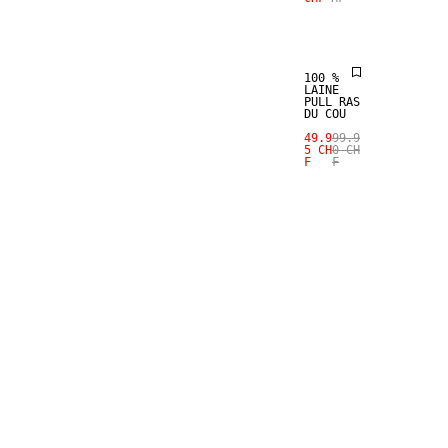
100 % LAINE
100 %
LAINE
PULL RAS
DU COU
49.9
99.9
5 CH
0 CH
F
F