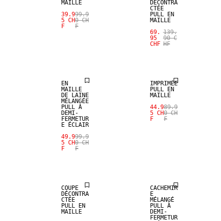
MAILLE
DÉCONTRA
CTÉE
39.9
99.9
PULL EN
5 CH
0 CH
MAILLE
SALE
SALE
F
F
69.
139.
95
90 C
CHF
HF
MÉLANGE DE
MÉLANGE DE
LAINE
LAINE
EN
IMPRIMÉE
MAILLE
PULL EN
DE LAINE
MAILLE
MÉLANGÉE
PULL À
44.9
89.9
DEMI-
5 CH
0 CH
FERMETUR
F
F
E ÉCLAIR
SALE
SALE
49.9
99.9
5 CH
0 CH
F
F
MÉLANGE DE
MÉLANGE DE
LAINE
CACHEMIRE
COUPE
CACHEMIR
DÉCONTRA
E
CTÉE
MÉLANGÉ
PULL EN
PULL À
MAILLE
DEMI-
FERMETUR