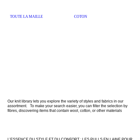
TOUTE LA MAILLE
COTON
Our knit library lets you explore the variety of styles and fabrics in our 
assortment.   To make your search easier, you can filter the selection by 
fibres, discovering items that contain wool, cotton, or other materials  
L’ESSENCE DU STYLE ET DU CONFORT : LES PULLS EN LAINE POUR 