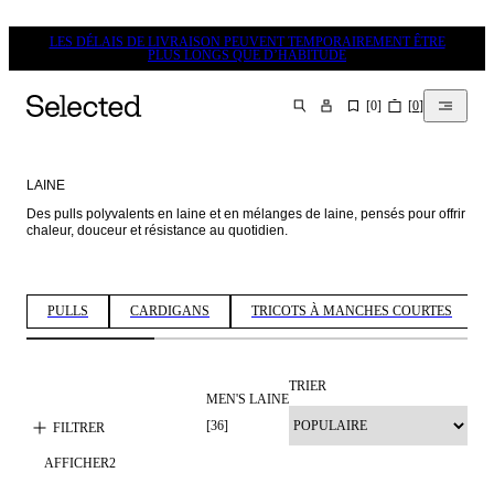
LES DÉLAIS DE LIVRAISON PEUVENT TEMPORAIREMENT ÊTRE
PLUS LONGS QUE D’HABITUDE
[
0
]
[
0
]
CHERCHER
LAINE
Des pulls polyvalents en laine et en mélanges de laine, pensés pour offrir 
chaleur, douceur et résistance au quotidien. 
PULLS
CARDIGANS
TRICOTS À MANCHES COURTES
TRIER
MEN'S LAINE
100 % LAINE
[
36
]
FILTRER
AFFICHER
2
PREMIUM
MÉLANGE DE
SELECTION
LAINE