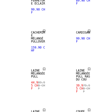
FERMETUR
89.90 CH
SELECTION
100 % LAINE
E ÉCLAIR
F
99.90 CH
F
MÉLANGE DE
PREMIUM
CACHEMIRE
SELECTION
CACHEMIR
CARDIGAN
E
MÉLANGÉ
99.90 CH
SALE
SALE
PULLOVER
F
159.90 C
HF
MÉLANGE DE
MÉLANGE DE
LAINE
LAINE
LAINE
LAINE
MÉLANGÉE
MÉLANGÉE
PULL
PULL RAS
DU COU
SALE
44.9
89.9
SALE
5 CH
0 CH
39.9
79.9
F
F
5 CH
0 CH
F
F
MÉLANGE DE
LAINE
100 % LAINE
LAINE
COUPE