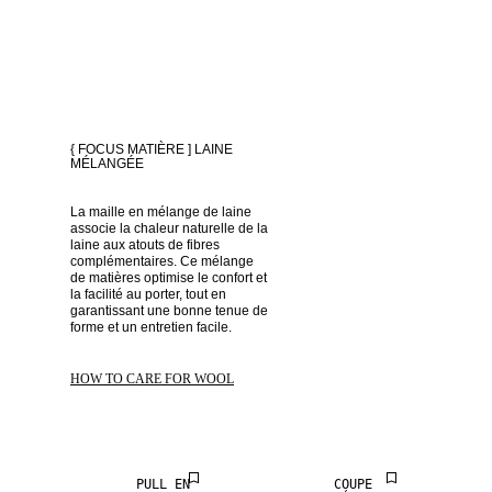
{ FOCUS MATIÈRE ] LAINE
MÉLANGÉE
La maille en mélange de laine 
associe la chaleur naturelle de la 
laine aux atouts de fibres 
complémentaires. Ce mélange 
de matières optimise le confort et 
la facilité au porter, tout en 
garantissant une bonne tenue de 
forme et un entretien facile. 
SALE
SALE
HOW TO CARE FOR WOOL
100 % LAINE
100 % LAINE
PULL EN
COUPE