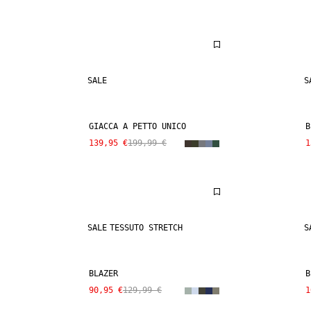
SALE
S
GIACCA A PETTO UNICO
B
139,95 €
199,99 €
1
SALE
TESSUTO STRETCH
S
BLAZER
B
90,95 €
129,99 €
1