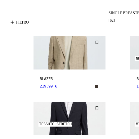
SINGLE BREAST
[
62
]
FILTRO
N
BLAZER
B
219,99 €
1
TESSUTO STRETCH
M