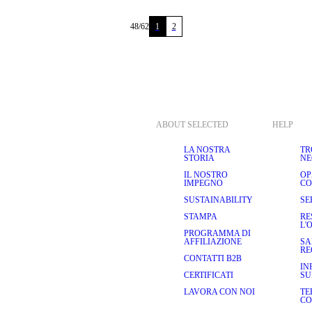
48
/
62
1
2
ABOUT SELECTED
HELP
LA NOSTRA
TR
STORIA
NE
IL NOSTRO
OP
IMPEGNO
CO
SUSTAINABILITY
SE
STAMPA
RE
L'
PROGRAMMA DI
AFFILIAZIONE
SA
RE
CONTATTI B2B
IN
CERTIFICATI
SU
LAVORA CON NOI
TE
CO