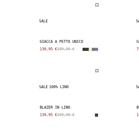
SALE
S
GIACCA A PETTO UNICO
G
139,95 €
199,99 €
7
SALE
100% LINO
S
BLAZER IN LINO
B
139,95 €
199,99 €
1