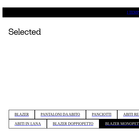
I TEM
BLAZER
PANTALONI DA ABITO
PANCIOTTI
ABITI R
ABITI IN LANA
BLAZER DOPPIOPETTO
BLAZER MONOPET