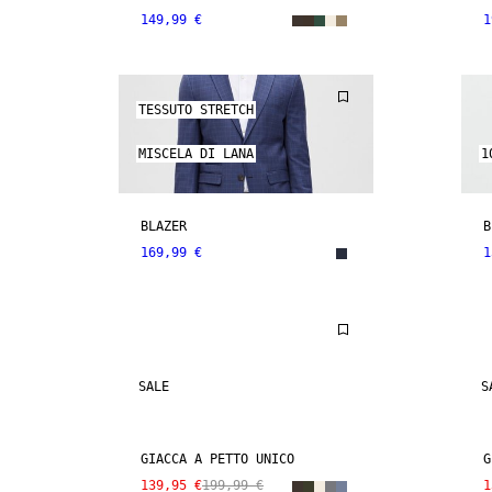
149,99 €
1
TESSUTO STRETCH
MISCELA DI LANA
1
BLAZER
B
169,99 €
1
SALE
S
GIACCA A PETTO UNICO
G
139,95 €
199,99 €
1