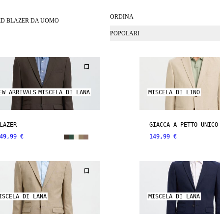
ORDINA
ED BLAZER DA UOMO
POPOLARI
EW ARRIVALS
MISCELA DI LANA
MISCELA DI LINO
LAZER
GIACCA A PETTO UNICO
49,99 €
149,99 €
ISCELA DI LANA
MISCELA DI LANA