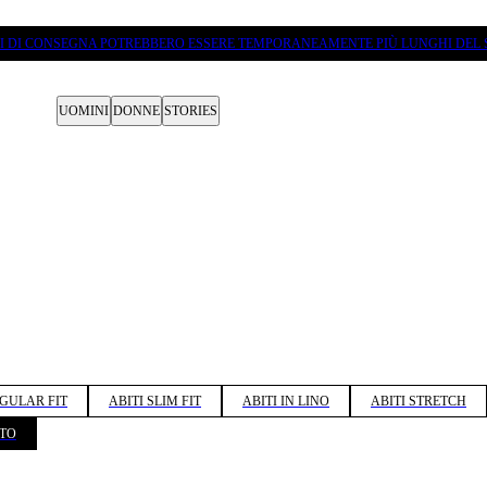
PI DI CONSEGNA POTREBBERO ESSERE TEMPORANEAMENTE PIÙ LUNGHI DEL 
UOMINI
DONNE
STORIES
EGULAR FIT
ABITI SLIM FIT
ABITI IN LINO
ABITI STRETCH
TO