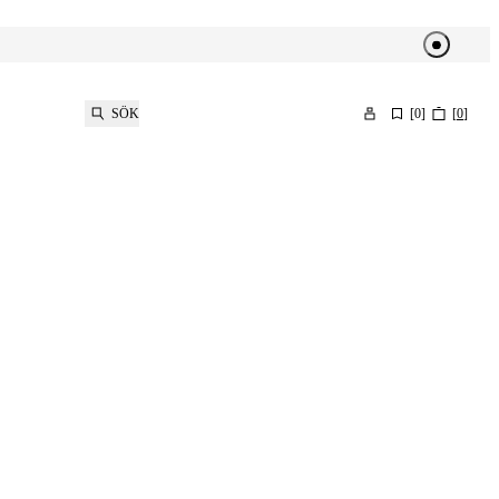
SÖK
[
0
]
[
0
]