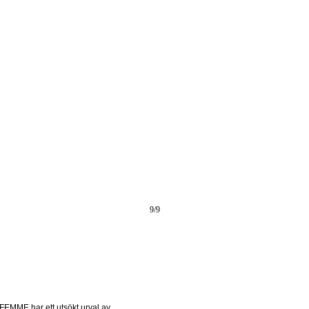
9
/
9
EMME har ett utsökt urval av 