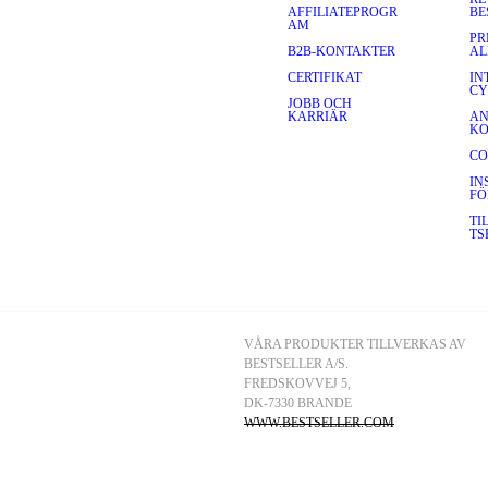
jukhet och andningsförmåga. 
AFFILIATEPROGR
BE
ätter färg på dina outfits – 
AM
PR
B2B-KONTAKTER
AL
nsla som ger den perfekta 
liga val för vintern, med sin 
CERTIFIKAT
IN
ssar med stilen. Varje 
CY
JOBB OCH
a de höga krav på kvalitet och 
KARRIÄR
AN
K
CO
ME
inavisk enkelhet och modern 
IN
FÖ
nte bara fantastiskt skön att 
al, en mysig vinterhalsduk 
TI
eller något däremellan – vår kollektion har något för alla stilar och tillfällen. Utforska vårt sortiment av 
TS
och mycket mer för att 
VÅRA PRODUKTER TILLVERKAS AV 
BESTSELLER A/S.
FREDSKOVVEJ 5, 
DK-7330 BRANDE
WWW.BESTSELLER.COM