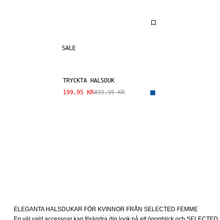
SALE
TRYCKTA HALSDUK
199,95 KR
499,95 KR
ELEGANTA HALSDUKAR FÖR KVINNOR FRÅN SELECTED FEMME
En väl vald accessoar kan förändra din look på ett ögonblick och SELECTED F