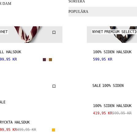
SORTERA
R DAM
POPULÄRA
YHET
NYHET
PREMIUM SELECTI
LL HALSDUK
100% SIDEN HALSDUK
99,95 KR
599,95 KR
SALE
100% SIDEN
ALE
100% SIDEN HALSDUK
419,95 KR
599,95 KR
RYCKTA HALSDUK
99,95 KR
499,95 KR