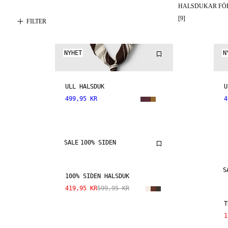
HALSDUKAR FÖ
[
9
]
FILTER
NYHET
N
ULL HALSDUK
U
499,95 KR
4
SALE
100% SIDEN
S
100% SIDEN HALSDUK
419,95 KR
599,95 KR
T
1