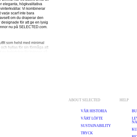
 eleganta, högkvalitativa 
vinterkvällar. Vi kombinerar 
 varje scarf inte bara 
Oavsett om du draperar den 
 designade för att ge en lyxig 
 kvinnor nu på SELECTED.com.
utfit som helst med minimal 
ch hyllas för sin förmåga att 
av halsdukar för kvinnor, så 
 Oavsett om du vill 
rgklick, kan dessa sjalar stylas 
era den över axlarna. En liten 
 allt från enfärgat till tryck 
 tillverkade av högkvalitativa 
 är det perfekta 
oats
 och 
pufferjackor
. För en 
ABOUT SELECTED
HELP
ligheterna är oändliga med en 
VÅR HISTORIA
BU
VÅRT LÖFTE
LE
teten på dess material. 
NA
SUSTAINABILITY
omull, satin, kashmir och 
KU
TRYCK
RE