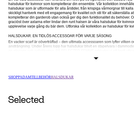
halsdukar för kvinnor som kompletterar din ensemble. Vår kollektion innehåller
halsdukar som är utformade för alla årstider, från krispiga vårmorgnar till kalla 
skickligt hantverk med ett engagemang för kvalitet och stil för att säkerställa att
kompletterar din garderob utan också ger dig den funktionalitet du behöver. 
graciöst över axlarna eller lindar den runt halsen är våra halsdukar för kvinnor
upplevelse varje gång du bär dem. Utforska vår kollektion av halsdukar för
HALSDUKAR: EN TIDLÖS ACCESSOAR FÖR VARJE SÄSONG
En vacker scarf är oöverträffad – den ultimata accessoaren som lyfter vilken o
ansträngning. Under årens lopp har halsdukar blivit en stapelvara i dammode o
ge elegans och sofistikering. På SELECTED FEMME erbjuder vi ett brett utbud 
du kan hitta det perfekta plagget för din personliga stil.
För en elegant vardagslook är våra satin- och silkesscarves det perfekta valet.
komplettera en krispig 
skjorta
 på kontoret eller ge din 
favorit-T-shirt
 en extra fä
på många olika sätt. Prova att knyta den runt halsen, vira runt håret eller drap
accessoar som gör stor skillnad: i vårt sortiment av halsdukar för kvinnor hittar du
SHOPPA
DAM
TILLBEHÖR
HALSDUKAR
och färgglada mönster.
En vinterhalsduk är ett måste när temperaturen sjunker. Våra vinterhalsdukar är
material som merinoull och kashmir och ger exceptionell värme och komfort. De
komplementet till dina vanliga 
ytterplagg
 och passar perfekt ihop med 
trenchc
mer avslappnad look kan du styla den med en stickad 
kofta
 eller 
jumper – 
möj
mångsidig scarf.
PREMIUMHALSDUKAR FÖR KVINNOR TILLVERKADE MED OMSORG
På SELECTED FEMME förstår vi att det som utmärker en bra accessoar är kvali
Därför använder vi bara de finaste tygerna i våra halsdukar, såsom ekologisk b
merinoull.