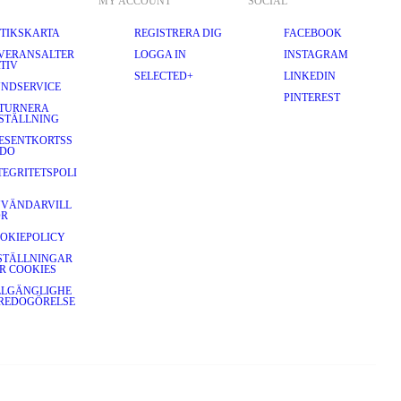
MY ACCOUNT
SOCIAL
TIKSKARTA
REGISTRERA DIG
FACEBOOK
VERANSALTER
LOGGA IN
INSTAGRAM
TIV
SELECTED+
LINKEDIN
NDSERVICE
PINTEREST
TURNERA
STÄLLNING
ESENTKORTSS
DO
TEGRITETSPOLI
VÄNDARVILL
OR
OKIEPOLICY
STÄLLNINGAR
R COOKIES
LLGÄNGLIGHE
REDOGÖRELSE