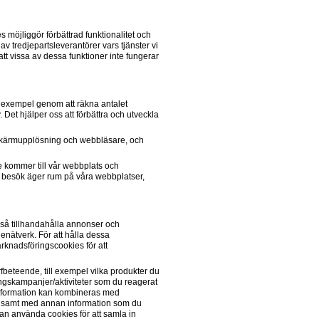
 möjliggör förbättrad funktionalitet och 
 tredjepartsleverantörer vars tjänster vi 
att vissa av dessa funktioner inte fungerar 
ll exempel genom att räkna antalet 
Det hjälper oss att förbättra och utveckla 
 skärmupplösning och webbläsare, och 
e kommer till vår webbplats och 
 besök äger rum på våra webbplatser, 
å tillhandahålla annonser och 
ätverk. För att hålla dessa 
nadsföringscookies för att 
beteende, till exempel vilka produkter du 
ngskampanjer/aktiviteter som du reagerat 
information kan kombineras med 
on samt med annan information som du 
kan använda cookies för att samla in 