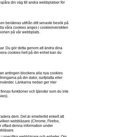
påra din väg till andra webbplatser för 
en beräknas utifrån ditt senaste besök på 
la våra cookies anges i cookieöversikten 
konen på vår webbplats. 
gar. Du gör detta genom att ändra dina 
kera cookies helt på din enhet kan du 
an antingen blockera alla nya cookies 
ingarna på din dator, surfplatta eller 
 använder. Länkarna nedan ger mer 
finnas funktioner och tjänster som du inte 
es).

radera dem. Det är emellertid enkelt att 
vilken webbläsare (Chrome, Firefox, 
r oftast denna information under 
bbläsare. 
i specifika webbläsare och enheter. Om 