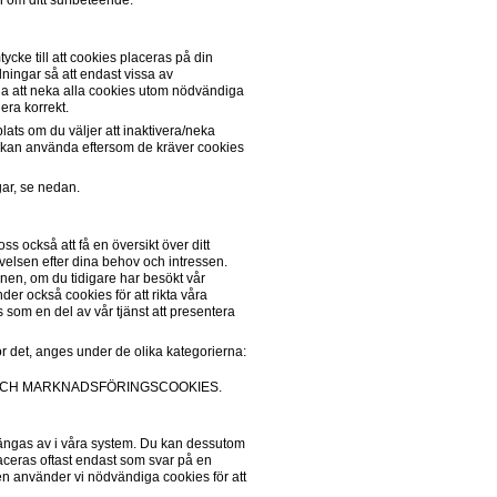
 om ditt surfbeteende. 
cke till att cookies placeras på din 
ningar så att endast vissa av 
a att neka alla cookies utom nödvändiga 
era korrekt. 
ats om du väljer att inaktivera/neka 
e kan använda eftersom de kräver cookies 
gar, se nedan.
 också att få en översikt över ditt 
elsen efter dina behov och intressen. 
en, om du tidigare har besökt vår 
er också cookies för att rikta våra 
 som en del av vår tjänst att presentera 
ör det, anges under de olika kategorierna:
 OCH MARKNADSFÖRINGSCOOKIES.
ängas av i våra system. Du kan dessutom 
aceras oftast endast som svar på en 
en använder vi nödvändiga cookies för att 