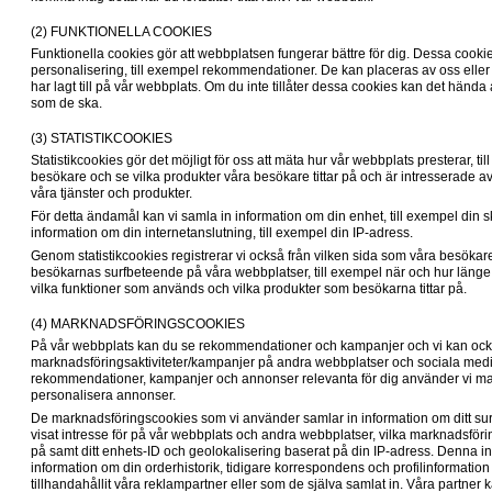
(2) FUNKTIONELLA COOKIES
Funktionella cookies gör att webbplatsen fungerar bättre för dig. Dessa cookies
personalisering, till exempel rekommendationer. De kan placeras av oss eller av
har lagt till på vår webbplats. Om du inte tillåter dessa cookies kan det hända 
som de ska.
(3) STATISTIKCOOKIES
Statistikcookies gör det möjligt för oss att mäta hur vår webbplats presterar, ti
besökare och se vilka produkter våra besökare tittar på och är intresserade av. 
våra tjänster och produkter.
För detta ändamål kan vi samla in information om din enhet, till exempel din
information om din internetanslutning, till exempel din IP-adress.
Genom statistikcookies registrerar vi också från vilken sida som våra besökar
besökarnas surfbeteende på våra webbplatser, till exempel när och hur länge
vilka funktioner som används och vilka produkter som besökarna tittar på. 
(4) MARKNADSFÖRINGSCOOKIES
På vår webbplats kan du se rekommendationer och kampanjer och vi kan ocks
marknadsföringsaktiviteter/kampanjer på andra webbplatser och sociala medien
rekommendationer, kampanjer och annonser relevanta för dig använder vi mark
personalisera annonser. 
De marknadsföringscookies som vi använder samlar in information om ditt surf
visat intresse för på vår webbplats och andra webbplatser, vilka marknadsföri
på samt ditt enhets-ID och geolokalisering baserat på din IP-adress. Denna 
information om din orderhistorik, tidigare korrespondens och profilinformati
tillhandahållit våra reklampartner eller som de själva samlat in. Våra partner 