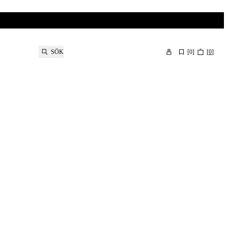
SÖK
[
0
]
[
0
]