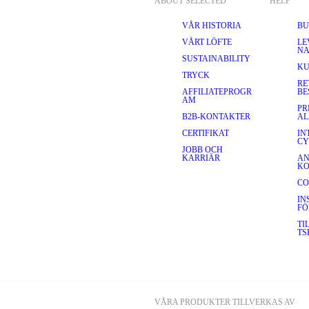
ABOUT SELECTED
HELP
VÅR HISTORIA
BU
VÅRT LÖFTE
LE
NA
SUSTAINABILITY
KU
TRYCK
RE
AFFILIATEPROGR
BE
AM
PR
B2B-KONTAKTER
AL
CERTIFIKAT
IN
CY
JOBB OCH
KARRIÄR
AN
K
CO
IN
FÖ
TI
TS
VÅRA PRODUKTER TILLVERKAS AV 