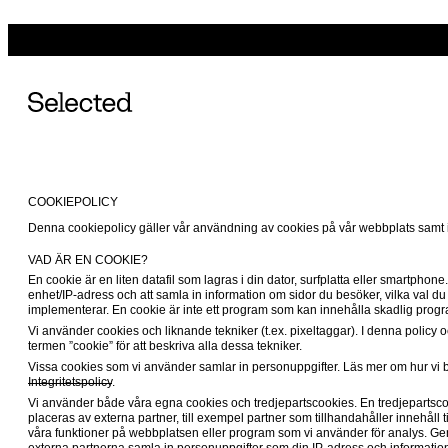
COOKIEPOLICY
Denna cookiepolicy gäller vår användning av cookies på vår webbplats samt i
VAD ÄR EN COOKIE?
En cookie är en liten datafil som lagras i din dator, surfplatta eller smartphone
enhet/IP-adress och att samla in information om sidor du besöker, vilka val du
implementerar. En cookie är inte ett program som kan innehålla skadlig progra
Vi använder cookies och liknande tekniker (t.ex. pixeltaggar). I denna policy oc
termen ”cookie” för att beskriva alla dessa tekniker.
Integritetspolicy
.
Vi använder både våra egna cookies och tredjepartscookies. En tredjepartsc
placeras av externa partner, till exempel partner som tillhandahåller innehåll ti
våra funktioner på webbplatsen eller program som vi använder för analys. Ge