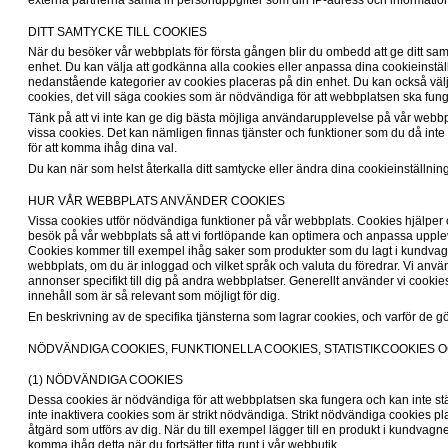
externa partnerna samla in personuppgifter som din IP-adress och information
DITT SAMTYCKE TILL COOKIES
När du besöker vår webbplats för första gången blir du ombedd att ge ditt samty
enhet. Du kan välja att godkänna alla cookies eller anpassa dina cookieinställ
nedanstående kategorier av cookies placeras på din enhet. Du kan också välj
cookies, det vill säga cookies som är nödvändiga för att webbplatsen ska fung
Tänk på att vi inte kan ge dig bästa möjliga användarupplevelse på vår webbpl
vissa cookies. Det kan nämligen finnas tjänster och funktioner som du då int
för att komma ihåg dina val.
Du kan när som helst återkalla ditt samtycke eller ändra dina cookieinställnin
HUR VÅR WEBBPLATS ANVÄNDER COOKIES
Vissa cookies utför nödvändiga funktioner på vår webbplats. Cookies hjälper oss
besök på vår webbplats så att vi fortlöpande kan optimera och anpassa upplev
Cookies kommer till exempel ihåg saker som produkter som du lagt i kundvagn
webbplats, om du är inloggad och vilket språk och valuta du föredrar. Vi använd
annonser specifikt till dig på andra webbplatser. Generellt använder vi cookies
innehåll som är så relevant som möjligt för dig.
En beskrivning av de specifika tjänsterna som lagrar cookies, och varför de g
NÖDVÄNDIGA COOKIES, FUNKTIONELLA COOKIES, STATISTIKCOOKIES
(1) NÖDVÄNDIGA COOKIES
Dessa cookies är nödvändiga för att webbplatsen ska fungera och kan inte st
inte inaktivera cookies som är strikt nödvändiga. Strikt nödvändiga cookies pl
åtgärd som utförs av dig. När du till exempel lägger till en produkt i kundvagn
komma ihåg detta när du fortsätter titta runt i vår webbutik. 