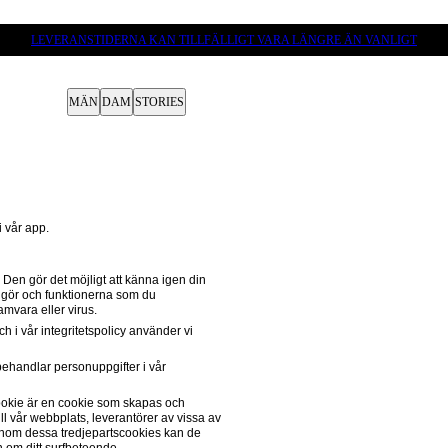
LEVERANSTIDERNA KAN TILLFÄLLIGT VARA LÄNGRE ÄN VANLIGT
MÄN
DAM
STORIES
 vår app.
. Den gör det möjligt att känna igen din 
 gör och funktionerna som du 
mvara eller virus.
h i vår integritetspolicy använder vi 
Vissa cookies som vi använder samlar in personuppgifter. Läs mer om hur vi behandlar personuppgifter i vår 
ookie är en cookie som skapas och 
ll vår webbplats, leverantörer av vissa av 
nom dessa tredjepartscookies kan de 