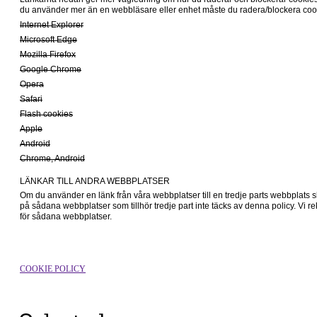
du använder mer än en webbläsare eller enhet måste du radera/blockera cook
Internet Explorer
Microsoft Edge
Mozilla Firefox
Google Chrome
Opera
Safari
Flash cookies
Apple
Android
Chrome, Android
LÄNKAR TILL ANDRA WEBBPLATSER
Om du använder en länk från våra webbplatser till en tredje parts webbplats 
på sådana webbplatser som tillhör tredje part inte täcks av denna policy. Vi r
för sådana webbplatser. 
COOKIE POLICY