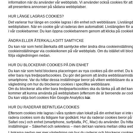
information när du använder vår webbplats. Vi använder också cookies för att s
att presentera annonser på sådana webbplatser. 
HUR LÄNGE LAGRAS COOKIES?
Det varierar hur länge en cookie lagras i din enhet och webbläsare. Livslängd
webbplatsen. När en cookie går ut raderas den automatiskt. Livslängden för al
i vår cookiebanner. Du kan öppna cookiebannern genom att klicka på cookiei
ÄNDRA ELLER ÅTERKALLA DITT SAMTYCKE
Du kan när som helst återkalla ditt samtycke eller ändra dina cookieinställnin
cookieinställningar via cookieikonen på vår webbplats. Om du istället vill bloc
följa vägledningen nedan.
HUR DU BLOCKERAR COOKIES PÅ DIN ENHET
Du kan när som helst blockera placeringen av nya cookies på din enhet. Du k
eller bara nya tredjepartscookies. Du gör det genom att ändra webbläsarinställn
smartphone. Var du hittar dessa inställningar beror på vilken webbläsare du
vägledning om hur du blockerar cookies i specifika webbläsare. 

Om du blockerar alla eller bara tredjepartscookies ska du tänka på att det kan 
kommer att kunna använda på webbplatsen (eftersom de är beroende av cooki
Du kan välja bort cookies från Google Analytics 
här
.
HUR DU RADERAR BEFINTLIGA COOKIES
Eftersom cookies inte lagras i våra system utan lokalt på din enhet kan vi inte 
radera cookies som du tidigare har godkänt. Hur du raderar cookies beror på 
Safari osv.) och enhet (smartphone, surfplatta, PC, Mac) du använder. Du hitta
inställningar – Säkerhet och sekretess – men det kan variera mellan olika we
Länkarna nedan ger mer vägledning om hur du raderar och blockerar cookies 