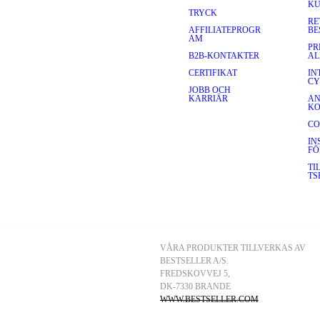
KU
TRYCK
RE
AFFILIATEPROGR
BE
AM
PR
B2B-KONTAKTER
AL
CERTIFIKAT
IN
CY
JOBB OCH
KARRIÄR
AN
K
CO
IN
FÖ
TI
TS
VÅRA PRODUKTER TILLVERKAS AV 
BESTSELLER A/S.
FREDSKOVVEJ 5, 
DK-7330 BRANDE
WWW.BESTSELLER.COM