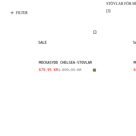
STÖVLAR FÖR H
[
3
]
FILTER
SALE
S
MOCKASYDD CHELSEA-STÖVLAR
M
679,95 KR
1 699,95 KR
6