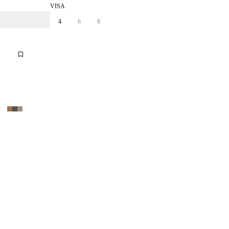
VISA
4
6
8