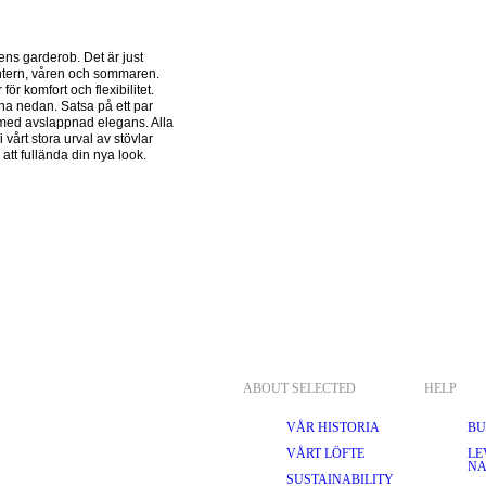
ns garderob. Det är just 
vintern, våren och sommaren. 
r komfort och flexibilitet. 
na nedan. Satsa på ett par 
 med avslappnad elegans. Alla 
i vårt stora urval av stövlar 
ABOUT SELECTED
HELP
VÅR HISTORIA
BU
VÅRT LÖFTE
LE
NA
SUSTAINABILITY