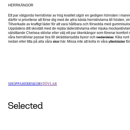
HERRKÄNGOR
Ett par välgjorda herrstövlar av hög kvalitet utgör en gedigen hörnsten i manne
därför vi prioriterar att förse dig med de allra bästa herrstövlarna till hösten, 
Tillverkade av kraftigt läder för att vara hållbara och försedda med gummisulor fö
Uppdatera ditt skoställ med de rejäla läderstövlarna eller mjuka mockastövlar
välsittande Chelsea-stövlar eller välj ett par ökenkängor som förenar komfort
våra herrstövlar passar bra till skräddarsydda byxor och 
nederdelar
. Kika runt 
nedan eller titta på alla våra 
skor
 här. Missa inte att kolla in våra 
ytterkläder
SHOPPA
HERR
SKOR
STÖVLAR