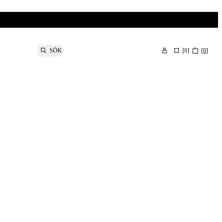
SÖK
[
0
]
[
0
]