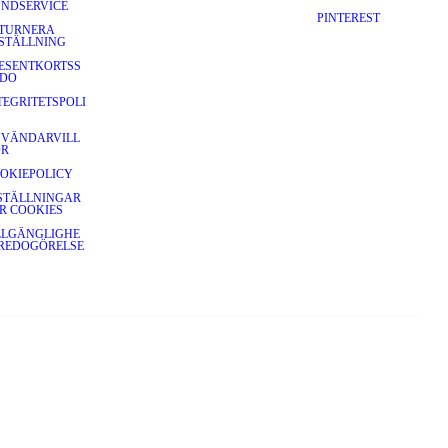
NDSERVICE
PINTEREST
TURNERA
STÄLLNING
ESENTKORTSS
DO
TEGRITETSPOLI
VÄNDARVILL
OR
OKIEPOLICY
STÄLLNINGAR
R COOKIES
LLGÄNGLIGHE
REDOGÖRELSE