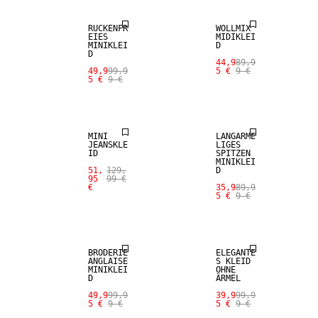
RÜCKENFR
WOLLMIX
EIES
MIDIKLEI
MINIKLEI
D
D
44,9
89,9
49,9
99,9
5 €
9 €
5 €
9 €
SALE
SALE
MINI
LANGÄRME
JEANSKLE
LIGES
ID
SPITZEN
MINIKLEI
51,
129,
D
95
99 €
€
35,9
89,9
5 €
9 €
SALE
SALE
BRODERIE
ELEGANTE
ANGLAISE
S KLEID
MINIKLEI
OHNE
D
ÄRMEL
49,9
99,9
39,9
99,9
5 €
9 €
5 €
9 €
SALE
SALE