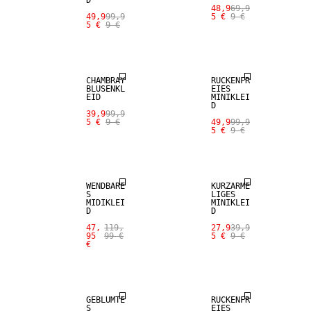
D
48,9
69,9
49,9
99,9
5 €
9 €
5 €
9 €
SALE
SALE
CHAMBRAY
RÜCKENFR
BLUSENKL
EIES
EID
MINIKLEI
D
39,9
99,9
5 €
9 €
49,9
99,9
5 €
9 €
SALE
SALE
WENDBARE
KURZÄRME
S
LIGES
MIDIKLEI
MINIKLEI
D
D
47,
119,
27,9
39,9
95
99 €
5 €
9 €
€
SALE
SALE
GEBLÜMTE
RÜCKENFR
S
EIES