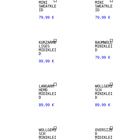
MINI
MINI
SWEATKLE
SWEATKLE
ID
ID
79,99 €
79,99 €
KURZÄRME
BAUMWOLL
LIGES
MINIKLEI
MIDIKLEI
D
D
79,99 €
99,99 €
LANGARM
WOLLGEMI
HEMD
SCH
MIDIKLEI
MINIKLEI
D
D
89,99 €
89,99 €
WOLLGEMI
OVERSIZE
SCH
D
MINIKLEI
MIDIKLEI