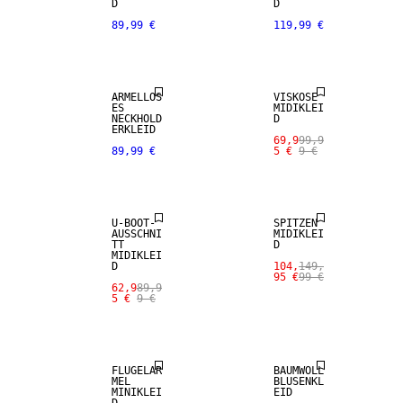
D
D
89,99 €
119,99 €
SALE
ÄRMELLOS
VISKOSE
ES
MIDIKLEI
NECKHOLD
D
ERKLEID
69,9
99,9
89,99 €
5 €
9 €
SALE
SALE
U-BOOT-
SPITZEN
AUSSCHNI
MIDIKLEI
TT
D
MIDIKLEI
D
104,
149,
95 €
99 €
62,9
89,9
5 €
9 €
SALE
SALE
FLÜGELÄR
BAUMWOLL
MEL
BLUSENKL
MINIKLEI
EID