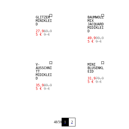
GLITZER
BAUMWOLL
MINIKLEI
MIX
D
JACQUARD
MIDIKLEI
27,9
69,9
D
5 €
9 €
49,9
99,9
5 €
9 €
SALE
SALE
V-
MINI
AUSSCHNI
BLUSENKL
TT
EID
MIDIKLEI
D
31,9
79,9
5 €
9 €
35,9
89,9
5 €
9 €
48
/
59
1
2