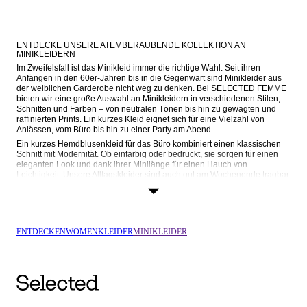
ENTDECKE UNSERE ATEMBERAUBENDE KOLLEKTION AN 
MINIKLEIDERN
Im Zweifelsfall ist das Minikleid immer die richtige Wahl. Seit ihren 
Anfängen in den 60er-Jahren bis in die Gegenwart sind Minikleider aus 
der weiblichen Garderobe nicht weg zu denken. Bei SELECTED FEMME 
bieten wir eine große Auswahl an Minikleidern in verschiedenen Stilen, 
Schnitten und Farben – von neutralen Tönen bis hin zu gewagten und 
raffinierten Prints. Ein kurzes Kleid eignet sich für eine Vielzahl von 
Anlässen, vom Büro bis hin zu einer Party am Abend.
Ein kurzes Hemdblusenkleid für das Büro kombiniert einen klassischen 
Schnitt mit Modernität. Ob einfarbig oder bedruckt, sie sorgen für einen 
eleganten Look und dank ihrer Minilänge für einen Hauch von 
Leichtigkeit. Unsere Alltagskleider sind auch gut am Wochenende tragbar 
und lassen sich gut mit unserer saisonalen Oberbekleidung kombinieren. 
Und was könnte stilvoller sein als ein kleines schwarzes Kleid? Von 
Wickelsilhouetten bis hin zu figurbetonten Schnitten – unsere kleinen 
Schwarzen sind elegant, zeitlos und einfach schick. Das kleine Schwarze 
ist perfekt für romantische Dates und ein Must-have für jeden formellen 
ENTDECKEN
WOMEN
KLEIDER
MINIKLEIDER
Anlass. Für das gewisse Etwas sorgen unsere Jacquard- und Metallic-
Kleider, die dich bei jedem Schritt zum Glänzen bringen. Puffärmel, 
geschnürte Taillen und wunderschöne Texturen machen sie zu 
einzigartigen Stücken in deiner persönlichen Kollektion.
Egal zu welchem Anlass, ein kurzes Kleid ist ein ewiger Favorit in Sachen 
Stil, den du immer wieder tragen kannst. Ob für den Alltag oder für 
besondere Anlässe – mit der Kollektion von SELECTED FEMME setzt du 