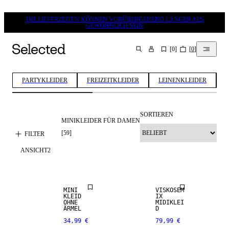
DIE LIEFERZEITEN KÖNNEN VORÜBERGEHEND LÄNGER ALS
GEWÖHNLICH SEIN
[
0
]
[
0
]
SUCHEN
PARTYKLEIDER
FREIZEITKLEIDER
LEINENKLEIDER
SORTIEREN
MINIKLEIDER FÜR DAMEN
[
59
]
FILTER
ANSICHT
2
NEUHEITEN
MINI
VISKOSEM
KLEID
IX
OHNE
MIDIKLEI
ÄRMEL
D
34,99 €
79,99 €