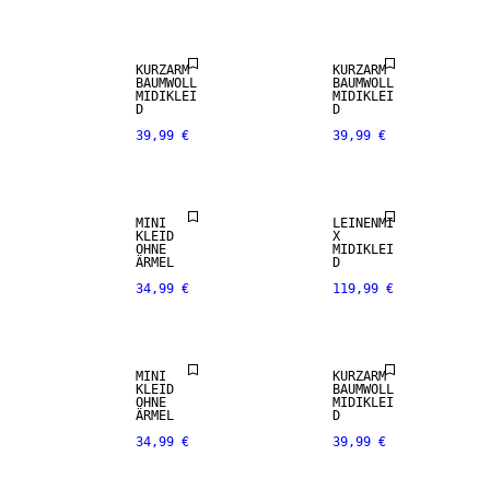
KURZARM
KURZARM
BAUMWOLL
BAUMWOLL
MIDIKLEI
MIDIKLEI
D
D
39,99 €
39,99 €
LEINEN-MIX
MINI
LEINENMI
KLEID
X
OHNE
MIDIKLEI
ÄRMEL
D
34,99 €
119,99 €
MINI
KURZARM
KLEID
BAUMWOLL
OHNE
MIDIKLEI
ÄRMEL
D
34,99 €
39,99 €
LEINEN-MIX