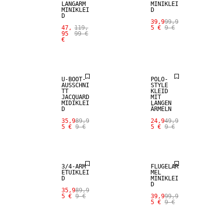
LANGARM
MINIKLEI
MINIKLEI
D
D
39,9
99,9
47,
119,
5 €
9 €
95
99 €
€
SALE
SALE
U-BOOT-
POLO-
AUSSCHNI
STYLE
TT
KLEID
JACQUARD
MIT
MIDIKLEI
LANGEN
D
ÄRMELN
35,9
89,9
24,9
49,9
5 €
9 €
5 €
9 €
SALE
SALE
3/4-ARM
FLÜGELÄR
ETUIKLEI
MEL
D
MINIKLEI
D
SALE
35,9
89,9
5 €
9 €
39,9
99,9
5 €
9 €
SALE
WOLL-MIX