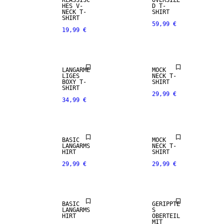
KLASSISC
OVERSIZE
HES V-
D T-
NECK T-
SHIRT
SHIRT
59,99 €
19,99 €
LANGÄRME
MOCK
LIGES
NECK T-
BOXY T-
SHIRT
SHIRT
29,99 €
34,99 €
NEUHEITEN
BASIC
MOCK
LANGARMS
NECK T-
HIRT
SHIRT
29,99 €
29,99 €
BASIC
GERIPPTE
LANGARMS
S
HIRT
OBERTEIL
MIT