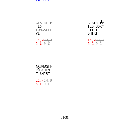
24,99 €
SALE
SALE
GESTREIF
GESTREIF
TES
TES BOXY
LONGSLEE
FIT T-
VE
SHIRT
14,9
29,9
14,9
29,9
5 €
9 €
5 €
9 €
SALE
BAUMWOLL
RÜSCHEN
T-SHIRT
12,4
24,9
5 €
9 €
31
/
31