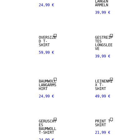
LANGEN
24,99 €
ÄRMELN
39,99 €
OVERSIZE
GESTREIF
D T-
TES
SHIRT
LONGSLEE
VE
59,99 €
39,99 €
NEUHEITEN
LEINEN-MIX
BAUMWOLL
LEINENMI
LANGARMS
X T-
HIRT
SHIRT
24,99 €
49,99 €
GERÜSCHT
PRINT T-
ES
SHIRT
BAUMWOLL
T-SHIRT
21,99 €