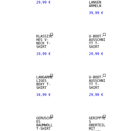
29,99 €
LANGEN
ÄRMELN
39,99 €
KLASSISC
U-BOOT-
HES V-
AUSSCHNI
NECK T-
TT T-
SHIRT
SHIRT
19,99 €
29,99 €
LANGÄRME
U-BOOT-
LIGES
AUSSCHNI
BOXY T-
TT T-
SHIRT
SHIRT
34,99 €
29,99 €
GERÜSCHT
GERIPPTE
ES
S
BAUMWOLL
OBERTEIL
T-SHIRT
MIT