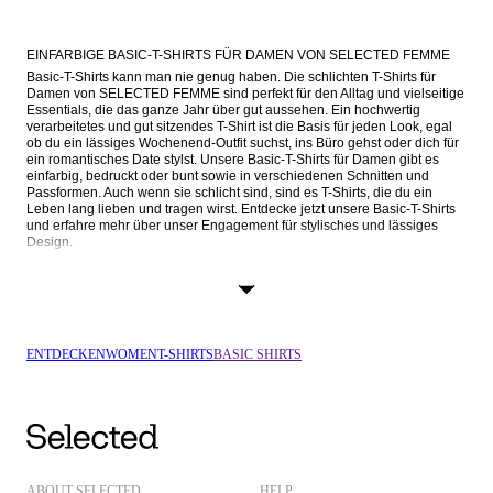
EINFARBIGE BASIC-T-SHIRTS FÜR DAMEN VON SELECTED FEMME
Basic-T-Shirts kann man nie genug haben. Die schlichten T-Shirts für 
Damen von SELECTED FEMME sind perfekt für den Alltag und vielseitige 
Essentials, die das ganze Jahr über gut aussehen. Ein hochwertig 
verarbeitetes und gut sitzendes T-Shirt ist die Basis für jeden Look, egal 
ob du ein lässiges Wochenend-Outfit suchst, ins Büro gehst oder dich für 
ein romantisches Date stylst. Unsere Basic-T-Shirts für Damen gibt es 
einfarbig, bedruckt oder bunt sowie in verschiedenen Schnitten und 
Passformen. Auch wenn sie schlicht sind, sind es T-Shirts, die du ein 
Leben lang lieben und tragen wirst. Entdecke jetzt unsere Basic-T-Shirts 
und erfahre mehr über unser Engagement für stylisches und lässiges 
Design.
BASIC-T-SHIRTS: EIN KLASSIKER IN JEDER DAMENGARDEROBE
Basic-T-Shirts sind ein Must-have für jede Jahreszeit und jeden Anlass. 
Die schlichten Damen-T-Shirts von SELECTED FEMME sind in vielen 
Farben erhältlich und lassen sich perfekt mit deiner bestehenden 
Garderobe kombinieren. Vom klassischen Look eines weißen oder 
ENTDECKEN
WOMEN
T-SHIRTS
BASIC SHIRTS
schwarzen T-Shirts bis hin zum Charme von Rot und Marineblau – unsere 
Farbauswahl ist der Inbegriff zeitloser Raffinesse und femininer Mode. 
Außerdem findest du bei uns T-Shirts mit Bretonstreifen, die für uns ein 
weiterer Klassiker in der Damengarderobe sind.
Unsere Basic-T-Shirts für Damen gibt es auch in verschiedenen Schnitten 
und Silhouetten, darunter 
langärmelige T-Shirts
 und T-Shirts 
mit kurzen 
Ärmeln
. Du hast die Wahl zwischen klassischen Rundhals-T-Shirts, T-
Shirts mit schmeichelhaftem V-Ausschnitt und schickem Stehkragen in 
ABOUT SELECTED
HELP