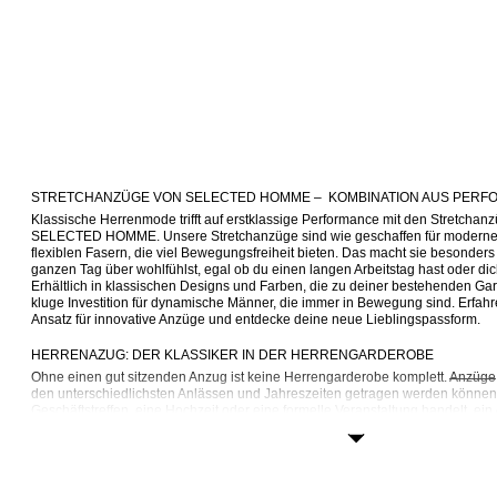
STRETCHANZÜGE VON SELECTED HOMME –  KOMBINATION AUS PERF
Klassische Herrenmode trifft auf erstklassige Performance mit den Stretchanz
SELECTED HOMME. Unsere Stretchanzüge sind wie geschaffen für moderne
flexiblen Fasern, die viel Bewegungsfreiheit bieten. Das macht sie besonder
ganzen Tag über wohlfühlst, egal ob du einen langen Arbeitstag hast oder dich f
Erhältlich in klassischen Designs und Farben, die zu deiner bestehenden Gar
kluge Investition für dynamische Männer, die immer in Bewegung sind. Erfahre
Ansatz für innovative Anzüge und entdecke deine neue Lieblingspassform.
HERRENAZUG: DER KLASSIKER IN DER HERRENGARDEROBE
Ohne einen gut sitzenden Anzug ist keine Herrengarderobe komplett. 
Anzüge
den unterschiedlichsten Anlässen und Jahreszeiten getragen werden können. 
Geschäftstreffen, eine Hochzeit oder eine formelle Veranstaltung handelt, ein 
Kleidungsstück Selbstbewusstsein und Raffinesse aus. Die Stretchanzüge
den zusätzlichen Vorteil, dass sie bequem und flexibel sind und erfüllen dami
modernen Mannes.
Die Stretchanzüge für Herren von SELECTED HOMME sind aus flexiblen synt