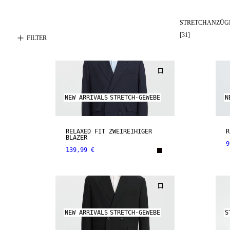
STRETCHANZÜG
[
31
]
FILTER
NEW ARRIVALS
STRETCH-GEWEBE
N
RELAXED FIT ZWEIREIHIGER
R
BLAZER
9
139,99 €
NEW ARRIVALS
STRETCH-GEWEBE
S