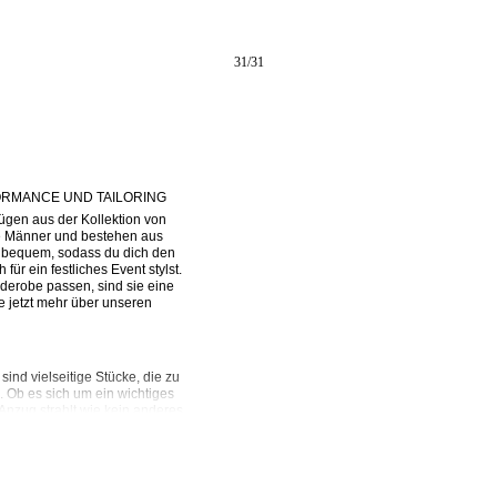
31
/
31
ORMANCE UND TAILORING
ügen aus der Kollektion von 
 Männer und bestehen aus 
s bequem, sodass du dich den 
ür ein festliches Event stylst. 
derobe passen, sind sie eine 
 jetzt mehr über unseren 
 sind vielseitige Stücke, die zu 
Ob es sich um ein wichtiges 
Anzug strahlt wie kein anderes 
 von SELECTED HOMME bieten 
t die Erwartungen des 
hetischen Fasern wie 