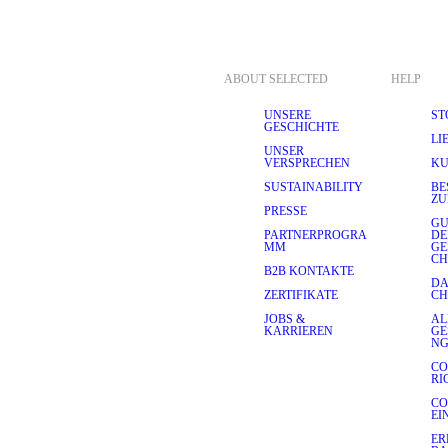
egungsfreiheit, das weit über 
ind außerdem 
zu konzentrieren und musst 
fort und Leistung macht 
nd Tragekomfort legen.
ABOUT SELECTED
HELP
robe zu geben, hat viele 
UNSERE
ST
GESCHICHTE
nders bequem ist. 
LI
tsreisen und alle 
UNSER
d zu wahren, ohne sich 
VERSPRECHEN
KU
und Strapazierfähigkeit 
SUSTAINABILITY
BE
nd unseres Engagements für 
ZU
n Technologie siehst du in 
PRESSE
 deine Garderobe.
GU
PARTNERPROGRA
D
MM
GE
ICHEN ANZUGDESIGNS
CH
B2B KONTAKTE
ere Kollektion umfasst 
DA
hl von Farben, von 
ZERTIFIKATE
CH
delsteintönen. In unserer 
er 
karierte Anzüge
 und 
JOBS &
AL
KARRIEREN
GE
N
s Detail entworfen. Unser 
CO
chwertige Verarbeitung, die 
RI
n 
Blazer
 und deine 
Anzughose
er persönlichen 
CO
EI
ER
M