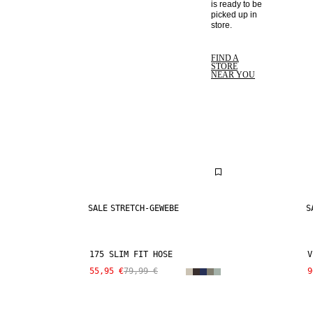
is ready to be 
picked up in 
store. 
FIND A
STORE
NEAR YOU
SALE
STRETCH-GEWEBE
S
175 SLIM FIT HOSE
V
55,95 €
79,99 €
9