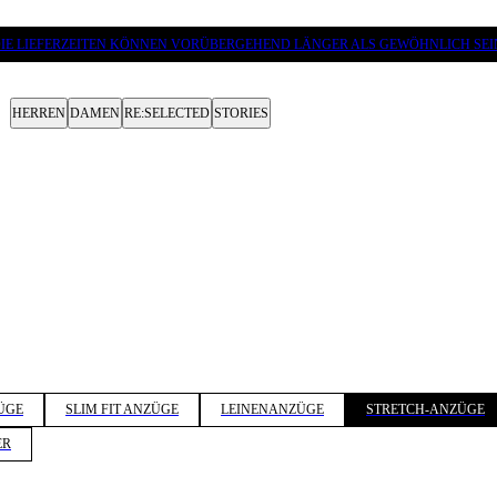
IE LIEFERZEITEN KÖNNEN VORÜBERGEHEND LÄNGER ALS GEWÖHNLICH SEI
HERREN
DAMEN
RE:SELECTED
STORIES
ÜGE
SLIM FIT ANZÜGE
LEINENANZÜGE
STRETCH-ANZÜGE
ER