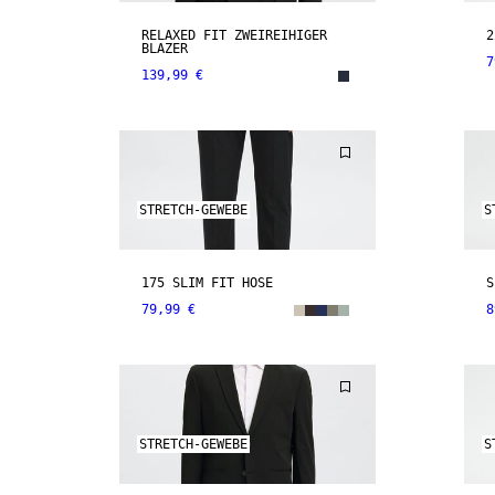
RELAXED FIT ZWEIREIHIGER
2
BLAZER
7
139,99 €
STRETCH-GEWEBE
S
175 SLIM FIT HOSE
S
79,99 €
8
STRETCH-GEWEBE
S