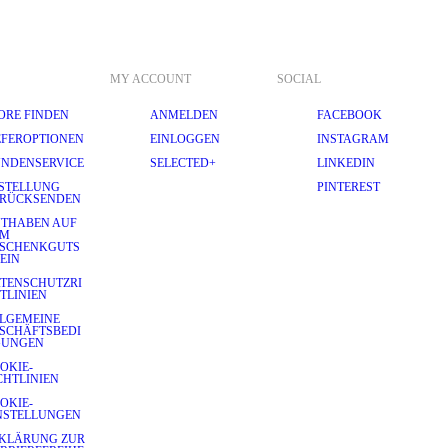
MY ACCOUNT
SOCIAL
ORE FINDEN
ANMELDEN
FACEBOOK
EFEROPTIONEN
EINLOGGEN
INSTAGRAM
NDENSERVICE
SELECTED+
LINKEDIN
STELLUNG
PINTEREST
RÜCKSENDEN
THABEN AUF
EM
SCHENKGUTS
EIN
TENSCHUTZRI
TLINIEN
LGEMEINE
SCHÄFTSBEDI
GUNGEN
OKIE-
CHTLINIEN
OKIE-
NSTELLUNGEN
KLÄRUNG ZUR