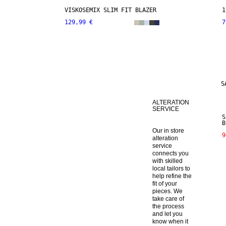
VISKOSEMIX SLIM FIT BLAZER
1
129,99 €
7
S
ALTERATION
SERVICE
S
B
Our in store 
9
alteration 
service 
connects you 
with skilled 
local tailors to 
help refine the 
fit of your 
pieces. We 
take care of 
the process 
and let you 
know when it 