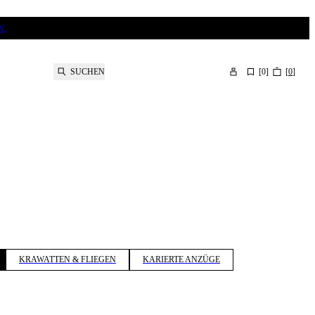
N.
SUCHEN
[
0
]
[
0
]
KRAWATTEN & FLIEGEN
KARIERTE ANZÜGE