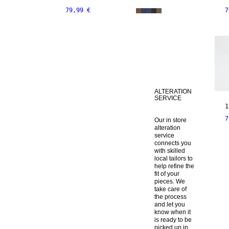
79,99 €
7
ALTERATION
SERVICE
1
7
Our in store 
alteration 
service 
connects you 
with skilled 
local tailors to 
help refine the 
fit of your 
pieces. We 
take care of 
the process 
and let you 
know when it 
is ready to be 
picked up in 