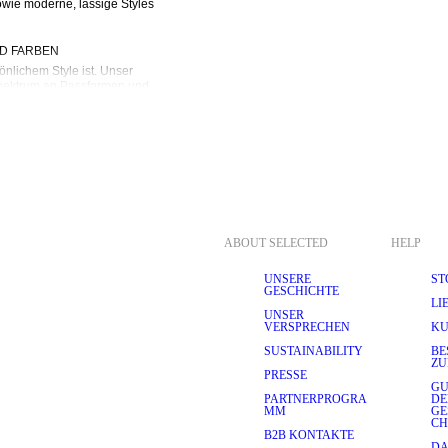
ie moderne, lässige Styles 
D FARBEN
lichem Style ist. Unser 
Spektrum an Passformen und 
e Silhouette und einen 
formellere Anlässe geeignet 
nd stromlinienförmigen Look, 
e Silhouette und sind perfekt 
e, die einen klassischeren 
den kann. Für alle, die 
xed Fit einen lässigen und 
Statement und verbreiten en 
ABOUT SELECTED
HELP
NTHEIT BIS FORMELLER 
UNSERE
ST
GESCHICHTE
LI
e Anlässe geeignet sind. Ihre 
UNSER
asual und formell zu 
VERSPRECHEN
KU
ompromisse beim Komfort 
SUSTAINABILITY
BE
en den Anlässen. Ein Paar 
ZU
ochenende, und selbst 
PRESSE
en Looks gut.
GU
PARTNERPROGRA
D
MM
GE
ED
CH
ität wie Bio- und recycelte 
B2B KONTAKTE
DA