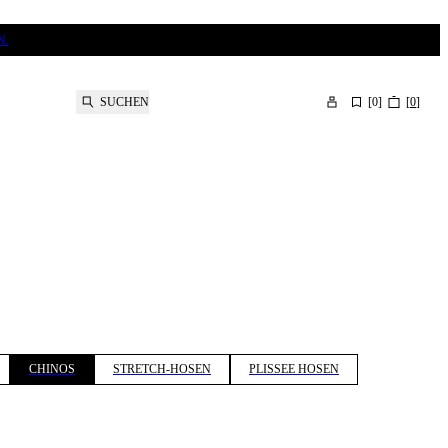
N.
SUCHEN
[
0
]
[
0
]
CHINOS
STRETCH-HOSEN
PLISSEE HOSEN