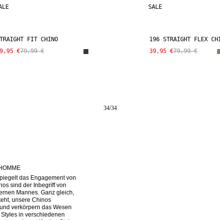
ALE
SALE
TRAIGHT FIT CHINO
196 STRAIGHT FLEX CH
9,95 €
79,99 €
39,95 €
79,99 €
34
/
34
 HOMME
 spiegelt das Engagement von 
 sind der Inbegriff von 
ernen Mannes. Ganz gleich, 
eht, unsere Chinos 
 und verkörpern das Wesen 
tyles in verschiedenen 