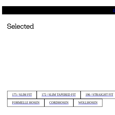
D
175 / SLIM FIT
172 / SLIM TAPERED FIT
196 / STRAIGHT FIT
FORMELLE HOSEN
CORDHOSEN
WOLLHOSEN