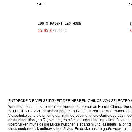
SALE
S
196 STRAIGHT LEG HOSE
S
55,95 €
79,99 €
3
ENTDECKE DIE VIELSEITIGKEIT DER HERREN-CHINOS VON SELECTED
Wir präsentieren unsere sorgfältig kurierte Kollektion an Herren-Chinos. Sie
SELECTED HOMME für kontemporäre und zugleich zeitlose Mode wider. Chinos
Vielseitigkeit und bieten eine ganzjährige Lösung für die Garderobe des mod
ob du einen lässigen Tag verbringen möchtest oder eine formellere Feier anst
überbrücken mühelos die Lücke zwischen elegantem und lässigem Tailoring
eines modernen skandinavischen Styles. Entdecke unsere große Auswahl an S