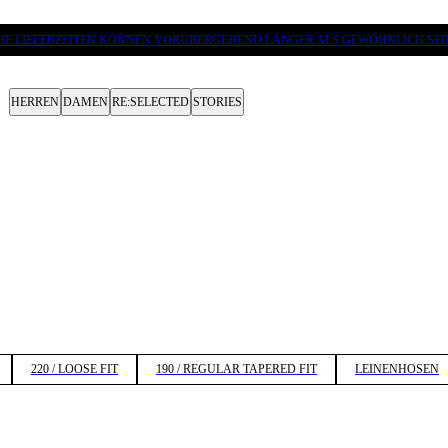
IE LIEFERZEITEN KÖNNEN VORÜBERGEHEND LÄNGER ALS GEWÖHNLICH SEI
HERREN
DAMEN
RE:SELECTED
STORIES
220 / LOOSE FIT
190 / REGULAR TAPERED FIT
LEINENHOSEN