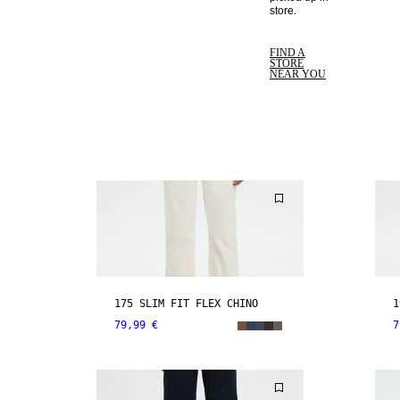
store. 
FIND A
STORE
NEAR YOU
175 SLIM FIT FLEX CHINO
1
79,99 €
7