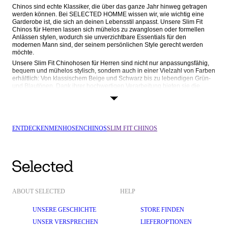
Chinos sind echte Klassiker, die über das ganze Jahr hinweg getragen 
werden können. Bei SELECTED HOMME wissen wir, wie wichtig eine 
Garderobe ist, die sich an deinen Lebensstil anpasst. Unsere Slim Fit 
Chinos für Herren lassen sich mühelos zu zwanglosen oder formellen 
Anlässen stylen, wodurch sie unverzichtbare Essentials für den 
modernen Mann sind, der seinem persönlichen Style gerecht werden 
möchte.
Unsere Slim Fit Chinohosen für Herren sind nicht nur anpassungsfähig, 
bequem und mühelos stylisch, sondern auch in einer Vielzahl von Farben 
erhältlich: Von klassischem Beige und Schwarz bis zu lebendigen Grün- 
und Blautönen. Dank ihrer hochwertigen Verarbeitung bieten sie die 
perfekte Passform. Entdecke noch heute die Slim Fit Chinos für Herren 
von SELECTED HOMME und entdecke die unvergleichliche Vielseitigkeit 
dieses zeitlosen Styles.
CHINOS: VIELSEITIGE PIECES FÜR DEN ALLTAG
ENTDECKEN
MEN
HOSEN
CHINOS
SLIM FIT CHINOS
Chinos
 überbrücken die Lücke zwischen eleganter und lässiger Mode, 
wodurch sie einen raffinierten Look für diverse Anlässe bieten. Sie haben 
oft zeitlose Details wie besetzte Pattentaschen und plissierte Säume, die 
ihnen einen eleganten und definierten Look verleihen. Die Slim-Fit-
Passform ist eine zeitlose Wahl, die dank des schmal zulaufenden 
Designs und der normalen Bundhöhe nie aus der Mode kommt. Unsere 
Slim Fit Chinos für Herren sind klassisch, hochwertig und besitzen eine 
anliegende Passform. Sie betont deine natürliche Figur und geht in 
ABOUT SELECTED
HELP
Sachen Komfort keine Kompromisse ein. Ganz gleich, ob du ins Büro 
gehst oder am Wochenende einen Brunch genießt – unsere Slim Fit 
UNSERE GESCHICHTE
STORE FINDEN
Chinos sind die perfekte Balance zwischen Style und Lässigkeit.
UNSER VERSPRECHEN
LIEFEROPTIONEN
HOCHWERTIGE MATERIALIEN UND UNVERGLEICHLICHER 