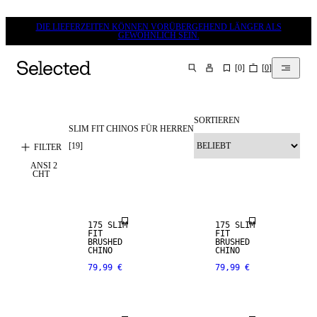
DIE LIEFERZEITEN KÖNNEN VORÜBERGEHEND LÄNGER ALS
GEWÖHNLICH SEIN.
[
0
]
[
0
]
SUCHEN
SORTIEREN
SLIM FIT CHINOS FÜR HERREN
[
19
]
FILTER
ANSI
2
NEW
NEW
CHT
ARRIVALS
ARRIVALS
175 SLIM
175 SLIM
FIT
FIT
BRUSHED
BRUSHED
CHINO
CHINO
79,99 €
79,99 €
NEW
ARRIVALS