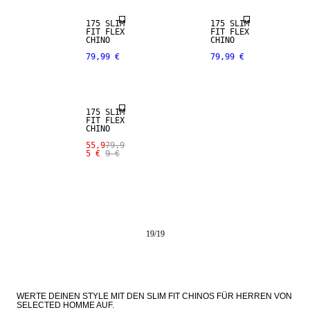
175 SLIM
175 SLIM
FIT FLEX
FIT FLEX
CHINO
CHINO
79,99 €
79,99 €
SALE
175 SLIM
FIT FLEX
CHINO
55,9
79,9
5 €
9 €
19
/
19
WERTE DEINEN STYLE MIT DEN SLIM FIT CHINOS FÜR HERREN VON 
SELECTED HOMME AUF.