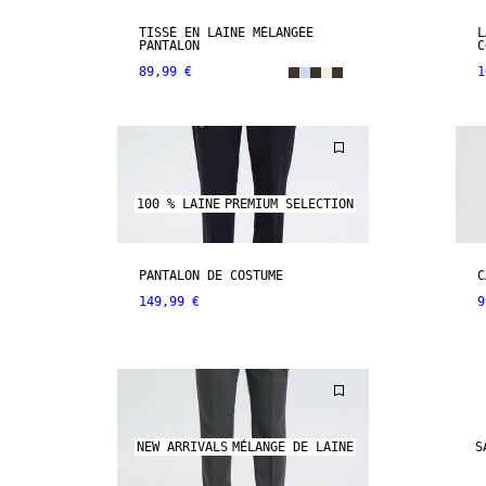
TISSÉ EN LAINE MÉLANGÉE
L
PANTALON
C
89,99 €
1
100 % LAINE
PREMIUM SELECTION
PANTALON DE COSTUME
C
149,99 €
9
NEW ARRIVALS
MÉLANGE DE LAINE
S