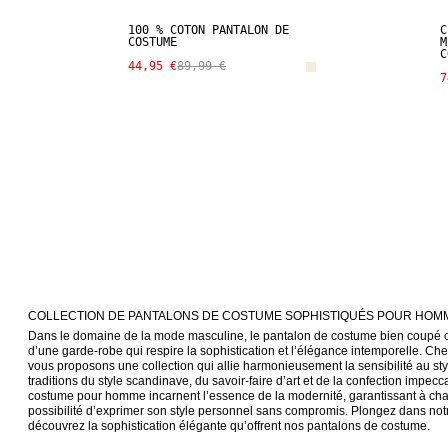
100 % COTON PANTALON DE
C
COSTUME
M
C
44,95 €
89,99 €
7
COLLECTION DE PANTALONS DE COSTUME SOPHISTIQUÉS POUR HOM
Dans le domaine de la mode masculine, le pantalon de costume bien coupé co
d’une garde-robe qui respire la sophistication et l’élégance intemporelle
vous proposons une collection qui allie harmonieusement la sensibilité au styl
traditions du style scandinave, du savoir-faire d’art et de la confection impec
costume pour homme incarnent l’essence de la modernité, garantissant à cha
possibilité d’exprimer son style personnel sans compromis. Plongez dans notre
découvrez la sophistication élégante qu’offrent nos pantalons de costume.