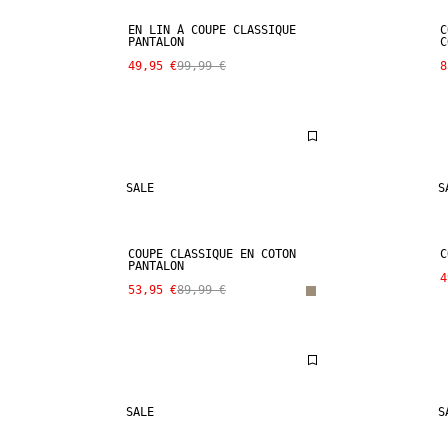
EN LIN À COUPE CLASSIQUE
C
PANTALON
C
49,95 €
99,99 €
8
SALE
S
COUPE CLASSIQUE EN COTON
C
PANTALON
4
53,95 €
89,99 €
SALE
S