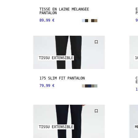
TISSÉ EN LAINE MÉLANGÉE
E
PANTALON
P
89,99 €
9
TISSU EXTENSIBLE
1
175 SLIM FIT PANTALON
C
E
79,99 €
1
TISSU EXTENSIBLE
M