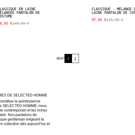
LASSIQUE EN LAINE
CLASSIQUE - MÉLANGE 
ÉLANGÉE PANTALON DE
LAINE PANTALON DE CO
OSTUME
97,95 €
139,99 €
4,95 €
149,99 €
48
/
67
1
2
MES DE SELECTED HOMME
nstitue la quintessence 
. Chez SELECTED HOMME, nous 
e contemporain et les riches 
cable. Nos pantalons de 
que gentleman exigeant la 
 collection dès aujourd’hui et 