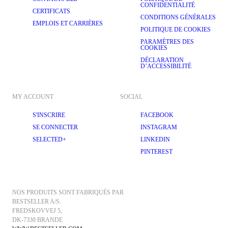
superposé à un 
costume
 ou un 
blazer
 pendant vos trajets quotidiens 
CONFIDENTIALITÉ
ou passé sur un 
pull
 épais pendant le week-end. Un véritable 
CERTIFICATS
incontournable multitâche.
CONDITIONS GÉNÉRALES
EMPLOIS ET CARRIÈRES
POLITIQUE DE COOKIES
Vous cherchez quelque chose d’un peu plus robuste ? Nos parkas 
matelassées résistantes à l’eau sont conçues pour être polyvalentes 
PARAMÈTRES DES
et peuvent être portées en hiver lorsque les températures chutent. 
COOKIES
Dotées d’espaces de rangement astucieux pour vos objets de valeur 
DÉCLARATION
et de détails pratiques tels que des poignets coupe-vent ajustables, 
D’ACCESSIBILITÉ
elles vous permettront d’affronter le froid avec style.
Pour une protection ultime, choisissez une veste de pluie longue 
avec des coutures soudées pour empêcher l’humidité de s’infiltrer. 
MY ACCOUNT
SOCIAL
Optez pour un modèle avec une capuche ajustable qui vous protège 
de l’humidité et des détails ergonomiques et performants comme des 
œillets d’aération. Une paire de 
bottes
 solides est indispensable pour 
S'INSCRIRE
FACEBOOK
compléter votre ensemble.
SE CONNECTER
INSTAGRAM
L’engagement de Selected HOMME à l’égard de la qualité va au-delà du 
SELECTED+
LINKEDIN
design. Nous croyons qu’il faut utiliser les bons matériaux et créer des 
vêtements faits pour durer. Bon nombre de nos vestes de pluie sont 
PINTEREST
fabriquées à partir de matériaux recyclés et plus durables, tels que le 
polyester et le nylon recyclés, et contiennent des rembourrages recyclés. 
L’attention que nous portons à la fabrication garantit que votre veste de 
pluie durera des années et qu’elle résistera à toutes les saisons, quelles 
que soient les conditions météorologiques. Explorez notre collection et 
NOS PRODUITS SONT FABRIQUÉS PAR 
achetez en ligne dès aujourd’hui.
BESTSELLER A/S.
FREDSKOVVEJ 5, 
DK-7330 BRANDE