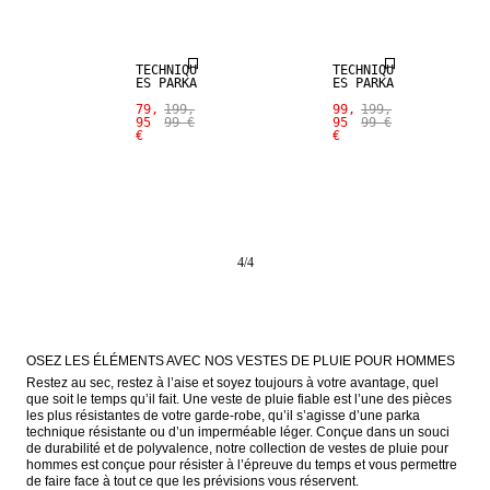
TECHNIQU
TECHNIQU
ES PARKA
ES PARKA
79,
199,
99,
199,
95
99 €
95
99 €
€
€
4
/
4
OSEZ LES ÉLÉMENTS AVEC NOS VESTES DE PLUIE POUR HOMMES
Restez au sec, restez à l’aise et soyez toujours à votre avantage, quel 
que soit le temps qu’il fait. Une veste de pluie fiable est l’une des pièces 
les plus résistantes de votre garde-robe, qu’il s’agisse d’une parka 
technique résistante ou d’un imperméable léger. Conçue dans un souci 
de durabilité et de polyvalence, notre collection de vestes de pluie pour 
hommes est conçue pour résister à l’épreuve du temps et vous permettre 
de faire face à tout ce que les prévisions vous réservent.