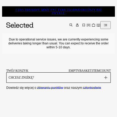
CZAS DOSTAWY MOŻE BYĆ TYMCZASOWO DŁUŻSZY NIŻ
ZWYKLE.
[
0
]
[
0
]
SZUKAJ
Due to operational service issues, we are currently experiencing some
deliveries taking longer than usual. You can expect to receive the order
within 5-10 days.
TWÓJ KOSZYK
EMPTYBASKET.ITEMCOUNT
CHCESZ ZNIŻKĘ?
Dowiedz się więcej o
zbieraniu punktów
oraz naszym
członkostwie