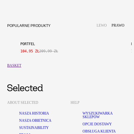
SALE
PRAWDZIWA SKÓRA
LEWO
PRAWO
POPULARNE PRODUKTY
PORTFEL
B
104,95 ZŁ
209,99 ZŁ
1
BASKET
ABOUT SELECTED
HELP
NASZA HISTORIA
WYSZUKIWARKA
SKLEPÓW
NASZA OBIETNICA
OPCJE DOSTAWY
SUSTAINABILITY
OBSŁUGA KLIENTA