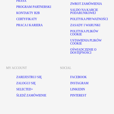
PRASA
ZWROT ZAMÓWIENIA
PROGRAM PARTNERSKI
SALDO NA KARCIE
KONTAKTY B2B
PODARUNKOWEJ
CERTYFIKATY
POLITYKA PRYWATNOŚCI
PRACA I KARIERA
ZASADY I WARUNKI
POLITYKA PLIKÓW
COOKIE
USTAWIENIA PLIKÓW
COOKIE
OŚWIADCZENIE O
DOSTĘPNOŚCI
MY ACCOUNT
SOCIAL
ZAREJESTRUJ SIĘ
FACEBOOK
ZALOGUJ SIĘ
INSTAGRAM
SELECTED+
LINKEDIN
ŚLEDŹ ZAMÓWIENIE
PINTEREST