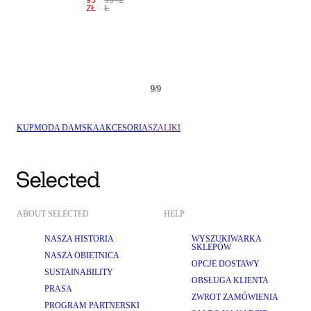
95
99 Z
ZŁ
Ł
9
/
9
KUP
MODA DAMSKA
AKCESORIA
SZALIKI
ABOUT SELECTED
HELP
NASZA HISTORIA
WYSZUKIWARKA
SKLEPÓW
NASZA OBIETNICA
OPCJE DOSTAWY
SUSTAINABILITY
OBSŁUGA KLIENTA
PRASA
ZWROT ZAMÓWIENIA
PROGRAM PARTNERSKI