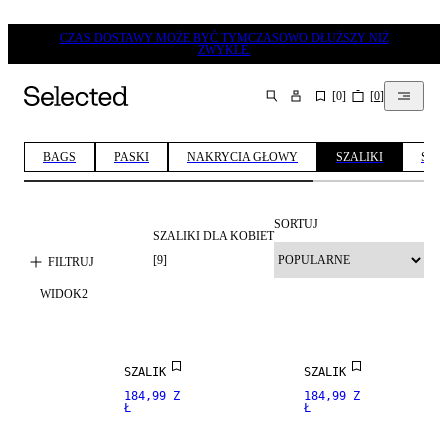
CZAS DOSTAWY MOŻE BYĆ TYMCZASOWO DŁUŻSZY NIŻ
ZWYKLE.
[
0
]
[
0
]
SZUKAJ
BAGS
PASKI
NAKRYCIA GŁOWY
SZALIKI
SKA
SORTUJ
SZALIKI DLA KOBIET
[
9
]
FILTRUJ
WIDOK
2
NOWOŚCI
NOWOŚCI
100%
NOWOŚCI
KASZMIR
SZALIK
SZALIK
184,99 Z
184,99 Z
Ł
Ł
PREMIUM
PREMIUM
SELECTION
SELECTION