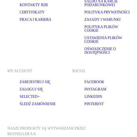
SALDO NA KARCIE
KONTAKTY B2B
PODARUNKOWEJ
CERTYFIKATY
POLITYKA PRYWATNOŚCI
PRACA I KARIERA
ZASADY I WARUNKI
POLITYKA PLIKÓW
COOKIE
USTAWIENIA PLIKÓW
COOKIE
OŚWIADCZENIE O
DOSTĘPNOŚCI
MY ACCOUNT
SOCIAL
ZAREJESTRUJ SIĘ
FACEBOOK
ZALOGUJ SIĘ
INSTAGRAM
SELECTED+
LINKEDIN
ŚLEDŹ ZAMÓWIENIE
PINTEREST
NASZE PRODUKTY SĄ WYTWARZANE PRZEZ 
BESTSELLER A/S.