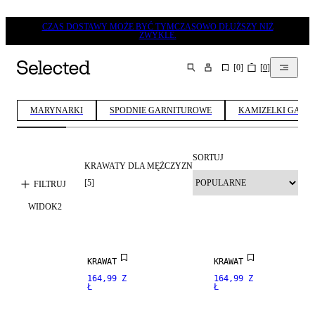
CZAS DOSTAWY MOŻE BYĆ TYMCZASOWO DŁUŻSZY NIŻ
ZWYKLE.
[
0
]
[
0
]
SZUKAJ
MARYNARKI
SPODNIE GARNITUROWE
KAMIZELKI GARN
SORTUJ
KRAWATY DLA MĘŻCZYZN
NEW
NEW
ARRIVALS
ARRIVALS
[
5
]
FILTRUJ
WIDOK
2
MIESZANKA
PREMIUM
JEDWABIU
SELECTION
NEW
100% JEDWAB
ARRIVALS
KRAWAT
KRAWAT
164,99 Z
164,99 Z
Ł
Ł
PREMIUM
PREMIUM
SELECTION
SELECTION