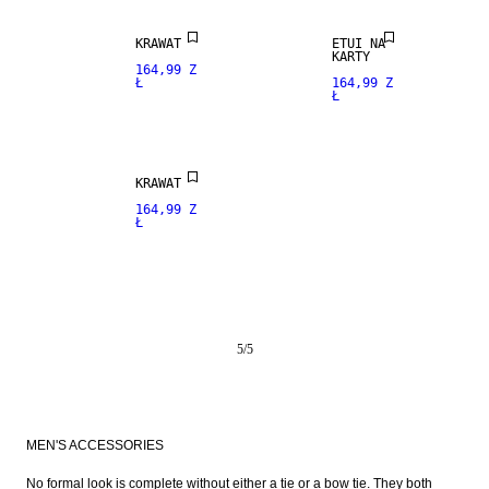
KRAWAT
ETUI NA
100% JEDWAB
KARTY
164,99 Z
Ł
164,99 Z
Ł
PREMIUM
SELECTION
KRAWAT
164,99 Z
Ł
5
/
5
MEN'S ACCESSORIES
No formal look is complete without either a tie or a bow tie. They both 