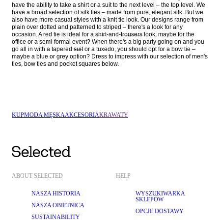
have the ability to take a shirt or a suit to the next level – the top level. We 
have a broad selection of silk ties – made from pure, elegant silk. But we 
also have more casual styles with a knit tie look. Our designs range from 
plain over dotted and patterned to striped – there's a look for any 
occasion. A red tie is ideal for a 
shirt
-and-
trousers
 look, maybe for the 
office or a semi-formal event? When there's a big party going on and you 
go all in with a tapered 
suit
 or a tuxedo, you should opt for a bow tie – 
maybe a blue or grey option? Dress to impress with our selection of men's 
KUP
MODA MĘSKA
AKCESORIA
KRAWATY
ABOUT SELECTED
HELP
NASZA HISTORIA
WYSZUKIWARKA
SKLEPÓW
NASZA OBIETNICA
OPCJE DOSTAWY
SUSTAINABILITY