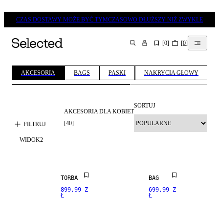
CZAS DOSTAWY MOŻE BYĆ TYMCZASOWO DŁUŻSZY NIŻ ZWYKLE
[
0
]
[
0
]
SZUKAJ
AKCESORIA
BAGS
PASKI
NAKRYCIA GŁOWY
SORTUJ
AKCESORIA DLA KOBIET
NOWOŚCI
NOWOŚCI
[
40
]
FILTRUJ
WIDOK
2
PREMIUM
PREMIUM
SELECTION
SELECTION
NOWOŚCI
NOWOŚCI
TORBA
BAG
899,99 Z
699,99 Z
Ł
Ł
PREMIUM
PREMIUM
SELECTION
SELECTION