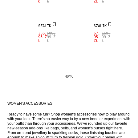
Ł
Ł
ZŁ
Ł
MIESZANKA
KASZMIR
SALE
SZALIK
SZALIK
356,
509,
67,
169,
95 Z
99 Z
95
99 Z
Ł
Ł
ZŁ
Ł
40
/
40
WOMEN'S ACCESSORIES
Ready to have some fun? Shop women's accessories now to play around 
with your look. There's no easier way to try a new trend or experiment with 
your outfit than through your accessories. We've rounded up our favorite 
new-season add-ons like bags, belts, and women's purses right here. 
From on-trend jewellery to sparkling socks, these finishing touches are 
enough to make any outfit turn to fashion gold. Cover your bases with 