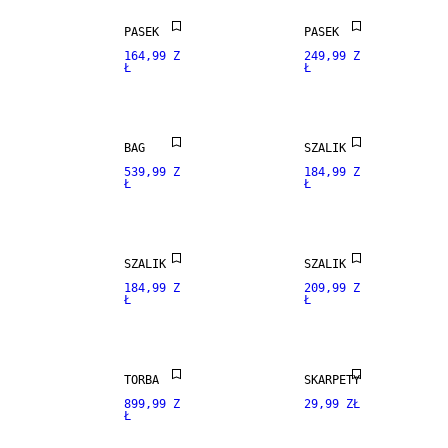
NOWOŚCI
PASEK
PASEK
164,99 Z
249,99 Z
Ł
Ł
PREMIUM
SELECTION
NOWOŚCI
NOWOŚCI
BAG
SZALIK
539,99 Z
184,99 Z
Ł
Ł
PREMIUM
NOWOŚCI
SELECTION
PRAWDZIWA
SKÓRA
SZALIK
SZALIK
184,99 Z
209,99 Z
Ł
Ł
PREMIUM
SELECTION
3 FOR 2
PRAWDZIWA
NOWOŚCI
SKÓRA
TORBA
SKARPETY
899,99 Z
29,99 ZŁ
Ł
PREMIUM
PREMIUM
SELECTION
SELECTION