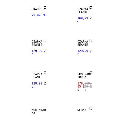
SKARPETY
CZAPKA
BEANIE
79,99 ZŁ
169,99 Z
Ł
CZAPKA
CZAPKA
SALE
BEANIE
BEANIE
129,99 Z
129,99 Z
Ł
Ł
PRAWDZIWA
SKÓRA
CZAPKA
SKÓRZANA
BEANIE
TORBA
SALE
SALE
129,99 Z
279,
559,
Ł
95 Z
99 Z
Ł
Ł
MIESZANKA
PRAWDZIWA
KASZMIR
SKÓRA
KOMINIAR
NERKA
KA