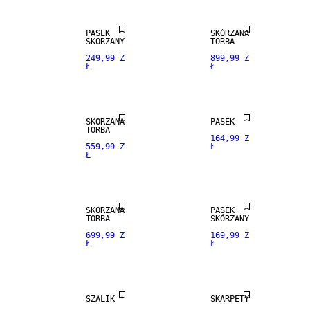
PRAWDZIWA
PASEK
SKÓRZANA
SKÓRA
SKÓRZANY
TORBA
249,99 Z
899,99 Z
Ł
Ł
PREMIUM
SELECTION
PRAWDZIWA
PRAWDZIWA
SKÓRZANA
PASEK
SKÓRA
SKÓRA
TORBA
164,99 Z
559,99 Z
Ł
Ł
PREMIUM
PREMIUM
SELECTION
SELECTION
100%
SKÓRZANA
PASEK
KASZMIR
TORBA
SKÓRZANY
699,99 Z
169,99 Z
Ł
Ł
PREMIUM
SELECTION
MIESZANKA
MERINO
SZALIK
SKARPETY