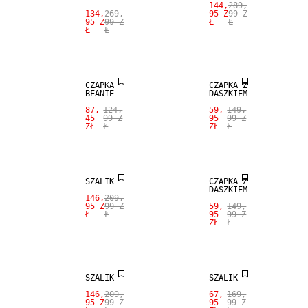
SALE
144,
289,
134,
269,
95 Z
99 Z
95 Z
99 Z
Ł
Ł
Ł
Ł
MIESZANKA
MERINO
SALE
CZAPKA
CZAPKA Z
BEANIE
DASZKIEM
SALE
87,
124,
59,
149,
45
99 Z
95
99 Z
ZŁ
Ł
ZŁ
Ł
100% JEDWAB
SALE
SZALIK
CZAPKA Z
DASZKIEM
146,
209,
SALE
95 Z
99 Z
59,
149,
Ł
Ł
95
99 Z
ZŁ
Ł
100% JEDWAB
SALE
SZALIK
SZALIK
SALE
146,
209,
67,
169,
95 Z
99 Z
95
99 Z