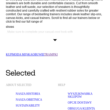
sneakers are both durable and comfortable classics. Cut from smooth 
leather and soft suede, our selection of sneakers is thoughtfully 
constructed and carefully crafted with resilient rubber soles for greater 
comfort. Our range of bestselling trainers includes sleek leather slip-ons, 
canvas kicks, and casual trainers. Scroll to find all our trainers below or 
click to find our full range of 
shoes
. Make sure to complete your casual-cool look with 
t-shirts
 and 
casual bleizers
KUP
MODA MĘSKA
OBUWIE
TRAMPKI
ABOUT SELECTED
HELP
NASZA HISTORIA
WYSZUKIWARKA
SKLEPÓW
NASZA OBIETNICA
OPCJE DOSTAWY
SUSTAINABILITY
OBSŁUGA KLIENTA