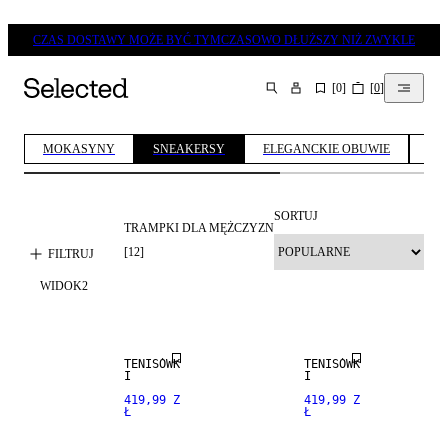
CZAS DOSTAWY MOŻE BYĆ TYMCZASOWO DŁUŻSZY NIŻ ZWYKLE
[
0
]
[
0
]
SZUKAJ
MOKASYNY
SNEAKERSY
ELEGANCKIE OBUWIE
OB
SORTUJ
TRAMPKI DLA MĘŻCZYZN
[
12
]
FILTRUJ
WIDOK
2
TENISÓWK
TENISÓWK
I
I
419,99 Z
419,99 Z
Ł
Ł