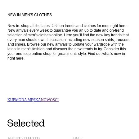
NEW IN MEN'S CLOTHES
New in: shop all the latest fashion trends and clothes for men right here. 
New arrivals every week to guarantee you an up to date and on-trend 
selection of men's clothes online. Here you'll find the new key trends that 
every man should own this season including new-season 
shirts
, 
trousers
and 
shoes
. Browse our new arrivals to update your wardrobe with the 
latest in men's fashion and discover the new trends to try. Consider this 
your one-stop online shop for great men's style. Find out what's new in 
KUP
MODA MĘSKA
NOWOŚCI
ABOUT SELECTED
HELP