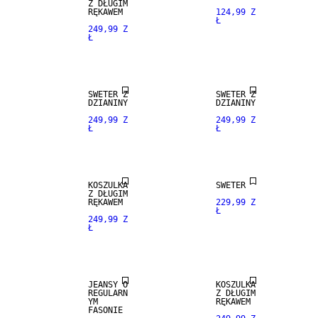
Z DŁUGIM
RĘKAWEM
124,99 Z
Ł
249,99 Z
Ł
NEW
NEW
ARRIVALS
ARRIVALS
SWETER Z
SWETER Z
DZIANINY
DZIANINY
249,99 Z
249,99 Z
Ł
Ł
NEW
NEW
ARRIVALS
ARRIVALS
KOSZULKA
SWETER
NEW
Z DŁUGIM
ARRIVALS
RĘKAWEM
229,99 Z
Ł
249,99 Z
Ł
STRAIGHT
NEW
FIT
ARRIVALS
JEANSY O
KOSZULKA
REGULARN
Z DŁUGIM
NEW
YM
RĘKAWEM
ARRIVALS
FASONIE