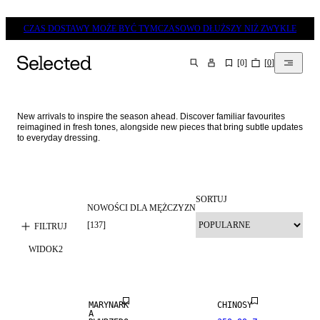
CZAS DOSTAWY MOŻE BYĆ TYMCZASOWO DŁUŻSZY NIŻ ZWYKLE
[
0
]
[
0
]
SZUKAJ
New arrivals to inspire the season ahead. Discover familiar favourites 
reimagined in fresh tones, alongside new pieces that bring subtle updates 
to everyday dressing. 
SORTUJ
NOWOŚCI DLA MĘŻCZYZN
NEW
ARRIVALS
[
137
]
FILTRUJ
WIDOK
2
STRETCH
NEW
FABRIC
ARRIVALS
MARYNARK
CHINOSY
A