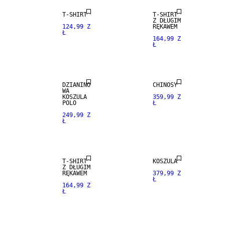
T-SHIRT
T-SHIRT
Z DŁUGIM
124,99 Z
RĘKAWEM
Ł
164,99 Z
Ł
NEW
NEW
ARRIVALS
ARRIVALS
DZIANINO
CHINOSY
WA
NEW
KOSZULA
359,99 Z
ARRIVALS
POLO
Ł
249,99 Z
Ł
NEW
MIESZANKA
ARRIVALS
WEŁNA
T-SHIRT
KOSZULA
NEW
Z DŁUGIM
ARRIVALS
RĘKAWEM
379,99 Z
Ł
164,99 Z
Ł
MIESZANKA
NEW
WEŁNA
ARRIVALS