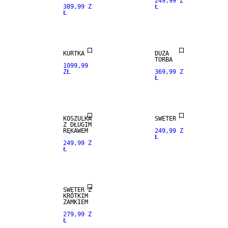
249,99 Z
389,99 Z
Ł
Ł
PREMIUM
NEW
SELECTION
ARRIVALS
KURTKA
DUŻA
TORBA
1099,99
ZŁ
369,99 Z
Ł
NEW
NEW
ARRIVALS
ARRIVALS
KOSZULKA
SWETER
Z DŁUGIM
RĘKAWEM
249,99 Z
Ł
249,99 Z
Ł
NEW
ARRIVALS
SWETER Z
KRÓTKIM
ZAMKIEM
279,99 Z
Ł