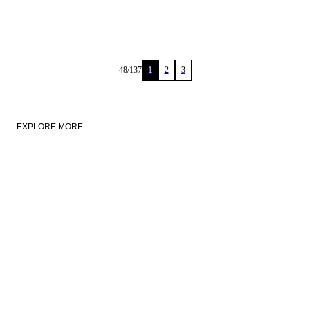
1
2
3
48
/
137
EXPLORE MORE
NEW IN
LINEN