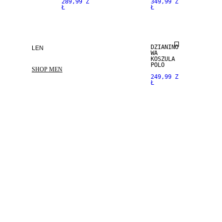
289,99 Z
349,99 Z
Ł
Ł
NEW
ARRIVALS
DZIANINO
LEN
WA
KOSZULA
POLO
SHOP MEN
249,99 Z
Ł