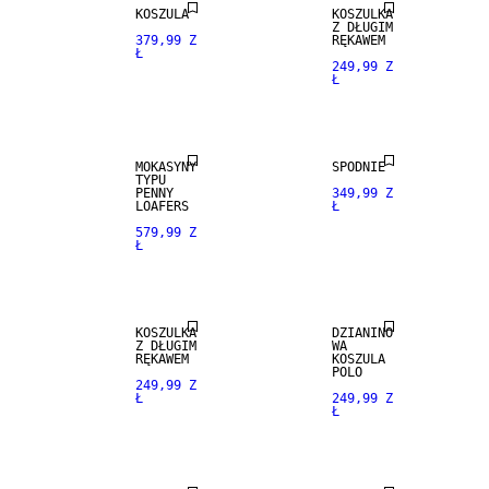
KOSZULA
KOSZULKA
Z DŁUGIM
379,99 Z
RĘKAWEM
Ł
249,99 Z
Ł
NEW
NEW
ARRIVALS
ARRIVALS
MOKASYNY
SPODNIE
TYPU
PENNY
349,99 Z
LOAFERS
Ł
579,99 Z
Ł
NEW
NEW
ARRIVALS
ARRIVALS
KOSZULKA
DZIANINO
Z DŁUGIM
WA
RĘKAWEM
KOSZULA
POLO
249,99 Z
Ł
249,99 Z
Ł
NEW
NEW
ARRIVALS
ARRIVALS