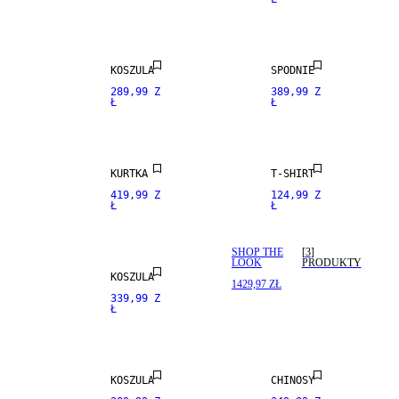
NEW
NEW
ARRIVALS
ARRIVALS
NEW
ARRIVALS
KOSZULA
SPODNIE
289,99 Z
389,99 Z
Ł
Ł
STRETCH
NEW
FABRIC
ARRIVALS
KURTKA
T-SHIRT
419,99 Z
124,99 Z
Ł
Ł
NEW
ARRIVALS
SHOP THE
[
3
]
LOOK
PRODUKTY
KOSZULA
1429,97 ZŁ
339,99 Z
Ł
NEW
NEW
ARRIVALS
ARRIVALS
KOSZULA
CHINOSY