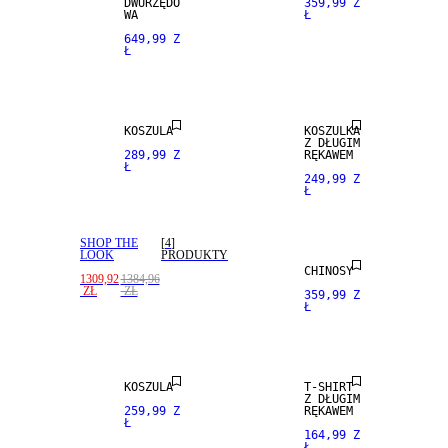
DWURZĘDO
359,99 Z
WA
Ł
649,99 Z
Ł
NEW
NEW
ARRIVALS
ARRIVALS
KOSZULA
KOSZULKA
Z DŁUGIM
289,99 Z
RĘKAWEM
Ł
249,99 Z
Ł
NEW
ARRIVALS
SHOP THE
[
4
]
LOOK
PRODUKTY
CHINOSY
1309,92
1384,96
ZŁ
ZŁ
359,99 Z
Ł
NEW
NEW
ARRIVALS
ARRIVALS
KOSZULA
T-SHIRT
Z DŁUGIM
259,99 Z
RĘKAWEM
Ł
164,99 Z
Ł