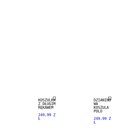
NEW
NEW
ARRIVALS
ARRIVALS
KOSZULKA
DZIANINO
Z DŁUGIM
WA
RĘKAWEM
KOSZULA
POLO
249,99 Z
Ł
249,99 Z
Ł
NEW
NEW
ARRIVALS
ARRIVALS