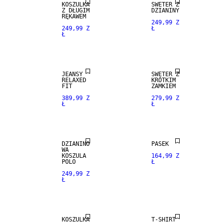
KOSZULKA
SWETER Z
Z DŁUGIM
DZIANINY
LOOSE FIT
RĘKAWEM
249,99 Z
249,99 Z
Ł
Ł
NEW
NEW
ARRIVALS
ARRIVALS
JEANSY
SWETER Z
RELAXED
KRÓTKIM
FIT
ZAMKIEM
389,99 Z
279,99 Z
Ł
Ł
NEW
NEW
ARRIVALS
ARRIVALS
DZIANINO
PASEK
WA
KOSZULA
164,99 Z
POLO
Ł
249,99 Z
Ł
NEW
NEW
ARRIVALS
ARRIVALS
KOSZULKA
T-SHIRT