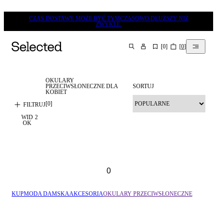
CZAS DOSTAWY MOŻE BYĆ TYMCZASOWO DŁUŻSZY NIŻ
ZWYKLE.
[
0
]
[
0
]
SZUKAJ
OKULARY
PRZECIWSŁONECZNE DLA
SORTUJ
KOBIET
[
0
]
FILTRUJ
WID
2
OK
0
KUP
MODA DAMSKA
AKCESORIA
OKULARY PRZECIWSŁONECZNE