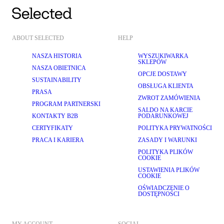
ABOUT SELECTED
HELP
NASZA HISTORIA
WYSZUKIWARKA
SKLEPÓW
NASZA OBIETNICA
OPCJE DOSTAWY
SUSTAINABILITY
OBSŁUGA KLIENTA
PRASA
ZWROT ZAMÓWIENIA
PROGRAM PARTNERSKI
SALDO NA KARCIE
KONTAKTY B2B
PODARUNKOWEJ
CERTYFIKATY
POLITYKA PRYWATNOŚCI
PRACA I KARIERA
ZASADY I WARUNKI
POLITYKA PLIKÓW
COOKIE
USTAWIENIA PLIKÓW
COOKIE
OŚWIADCZENIE O
DOSTĘPNOŚCI