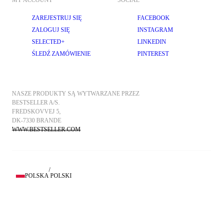
MY ACCOUNT
SOCIAL
ZAREJESTRUJ SIĘ
FACEBOOK
ZALOGUJ SIĘ
INSTAGRAM
SELECTED+
LINKEDIN
ŚLEDŹ ZAMÓWIENIE
PINTEREST
NASZE PRODUKTY SĄ WYTWARZANE PRZEZ 
BESTSELLER A/S.
FREDSKOVVEJ 5, 
DK-7330 BRANDE
WWW.BESTSELLER.COM
/
POLSKA
POLSKI