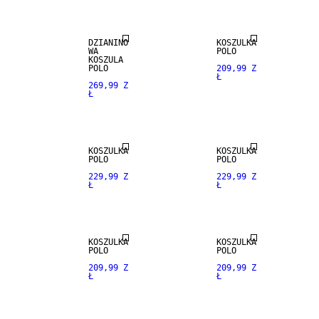
DZIANINO
KOSZULKA
WA
POLO
KOSZULA
POLO
209,99 Z
Ł
269,99 Z
Ł
NEW
ARRIVALS
KOSZULKA
KOSZULKA
POLO
POLO
229,99 Z
229,99 Z
Ł
Ł
KOSZULKA
KOSZULKA
POLO
POLO
209,99 Z
209,99 Z
Ł
Ł
NEW
ARRIVALS