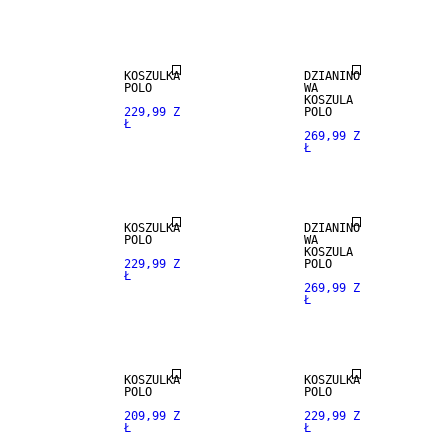
LNU
KOSZULKA
DZIANINO
POLO
WA
KOSZULA
229,99 Z
POLO
Ł
269,99 Z
Ł
MIESZANKA
LNU
KOSZULKA
DZIANINO
POLO
WA
KOSZULA
229,99 Z
POLO
Ł
269,99 Z
Ł
NEW
ARRIVALS
KOSZULKA
KOSZULKA
POLO
POLO
209,99 Z
229,99 Z
Ł
Ł
MIESZANKA
LNU