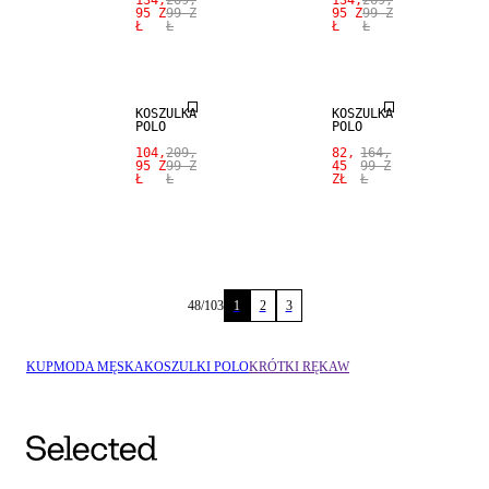
134,
269,
134,
269,
95 Z
99 Z
95 Z
99 Z
Ł
Ł
Ł
Ł
SALE
SALE
KOSZULKA
KOSZULKA
POLO
POLO
104,
209,
82,
164,
95 Z
99 Z
45
99 Z
Ł
Ł
ZŁ
Ł
48
/
103
1
2
3
KUP
MODA MĘSKA
KOSZULKI POLO
KRÓTKI RĘKAW