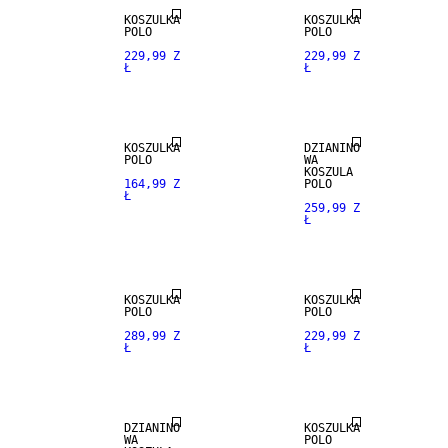
KOSZULKA
KOSZULKA
POLO
POLO
229,99 Z
229,99 Z
Ł
Ł
KOSZULKA
DZIANINO
POLO
WA
KOSZULA
100% LNU
164,99 Z
POLO
Ł
259,99 Z
Ł
PREMIUM
SELECTION
KOSZULKA
KOSZULKA
POLO
POLO
289,99 Z
229,99 Z
Ł
Ł
DZIANINO
KOSZULKA
WA
POLO