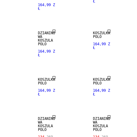
Ł
164,99 Z
Ł
DZIANINO
KOSZULKA
WA
POLO
KOSZULA
POLO
164,99 Z
Ł
164,99 Z
Ł
KOSZULKA
KOSZULKA
SALE
SALE
POLO
POLO
164,99 Z
164,99 Z
Ł
Ł
MIESZANKA
MIESZANKA
LNU
LNU
DZIANINO
DZIANINO
WA
WA
KOSZULA
KOSZULA
POLO
POLO