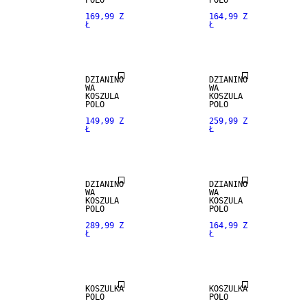
POLO
POLO
169,99 Z
164,99 Z
Ł
Ł
DZIANINO
DZIANINO
WA
WA
KOSZULA
KOSZULA
POLO
POLO
149,99 Z
259,99 Z
Ł
Ł
DZIANINO
DZIANINO
WA
WA
KOSZULA
KOSZULA
POLO
POLO
289,99 Z
164,99 Z
Ł
Ł
MIESZANKA
MIESZANKA
LNU
LNU
KOSZULKA
KOSZULKA
POLO
POLO