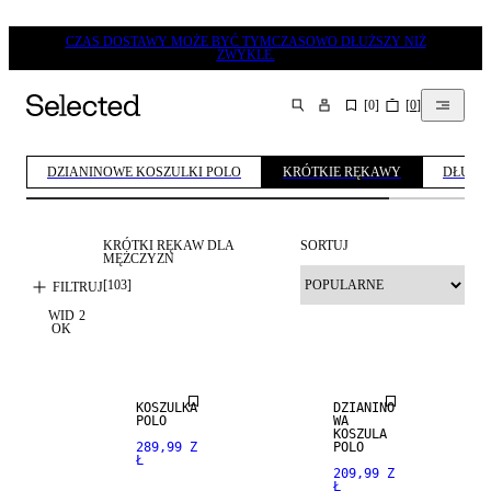
CZAS DOSTAWY MOŻE BYĆ TYMCZASOWO DŁUŻSZY NIŻ
ZWYKLE.
[
0
]
[
0
]
SZUKAJ
DZIANINOWE KOSZULKI POLO
KRÓTKIE RĘKAWY
DŁUGI
KRÓTKI RĘKAW DLA
SORTUJ
MĘŻCZYZN
NEW
ARRIVALS
[
103
]
FILTRUJ
WID
2
PREMIUM
NEW
OK
SELECTION
ARRIVALS
KOSZULKA
DZIANINO
POLO
WA
KOSZULA
289,99 Z
POLO
Ł
209,99 Z
Ł
MIESZANKA