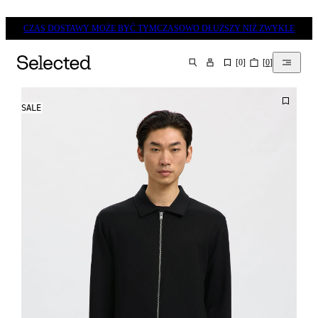
CZAS DOSTAWY MOŻE BYĆ TYMCZASOWO DŁUŻSZY NIŻ ZWYKLE
[
0
]
[
0
]
SZUKAJ
SALE