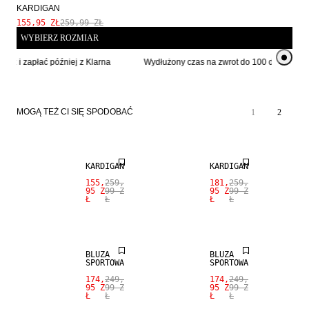
KARDIGAN
155,95 ZŁ
259,99 ZŁ
WYBIERZ ROZMIAR
eraz i zapłać później z Klarna
Wydłużony czas na zwrot do 100 dni
MOGĄ TEŻ CI SIĘ SPODOBAĆ
1
2
SALE
SALE
KARDIGAN
KARDIGAN
155,
259,
181,
259,
95 Z
99 Z
95 Z
99 Z
Ł
Ł
Ł
Ł
SALE
SALE
BLUZA
BLUZA
SPORTOWA
SPORTOWA
174,
249,
174,
249,
95 Z
99 Z
95 Z
99 Z
Ł
Ł
Ł
Ł
SALE
SALE