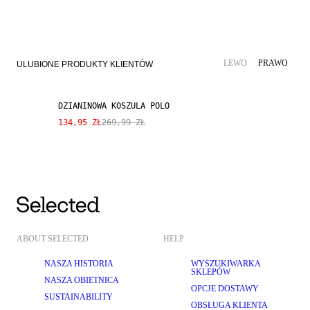
SALE
MIESZANKA LNU
LEWO
PRAWO
ULUBIONE PRODUKTY KLIENTÓW
DZIANINOWA KOSZULA POLO
134,95 ZŁ
269,99 ZŁ
ABOUT SELECTED
HELP
NASZA HISTORIA
WYSZUKIWARKA
SKLEPÓW
NASZA OBIETNICA
OPCJE DOSTAWY
SUSTAINABILITY
OBSŁUGA KLIENTA