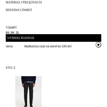
MATERIAŁ I PIELĘGNACJA
DOSTAWA I ZWROT
T-SHIRT
89,99 ZŁ
WYBIERZ ROZMIAR
 z Klarna
Wydłużony czas na zwrot do 100 dni
Kup teraz i
STYL Z