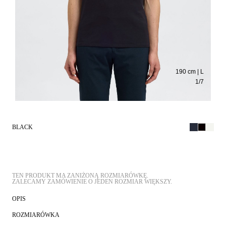
190 cm | L
1
/
7
BLACK
TEN PRODUKT MA ZANIŻONĄ ROZMIARÓWKĘ.
OPIS
ROZMIARÓWKA