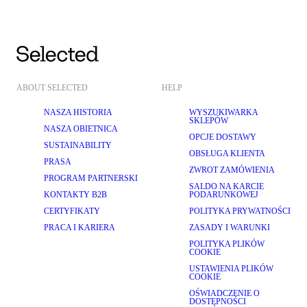
ABOUT SELECTED
HELP
NASZA HISTORIA
WYSZUKIWARKA
SKLEPÓW
NASZA OBIETNICA
OPCJE DOSTAWY
SUSTAINABILITY
OBSŁUGA KLIENTA
PRASA
ZWROT ZAMÓWIENIA
PROGRAM PARTNERSKI
SALDO NA KARCIE
KONTAKTY B2B
PODARUNKOWEJ
CERTYFIKATY
POLITYKA PRYWATNOŚCI
PRACA I KARIERA
ZASADY I WARUNKI
POLITYKA PLIKÓW
COOKIE
USTAWIENIA PLIKÓW
COOKIE
OŚWIADCZENIE O
DOSTĘPNOŚCI