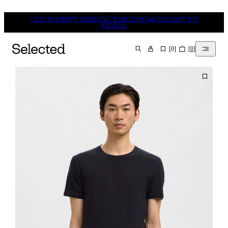
CZAS DOSTAWY MOŻE BYĆ TYMCZASOWO DŁUŻSZY NIŻ
ZWYKLE.
[
0
]
[
0
]
SZUKAJ