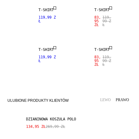
T-SHIRT
T-SHIRT
119,99 Z
83,
119,
Ł
95
99 Z
ZŁ
Ł
SALE
T-SHIRT
T-SHIRT
119,99 Z
83,
119,
Ł
95
99 Z
ZŁ
Ł
SALE
MIESZANKA LNU
LEWO
PRAWO
ULUBIONE PRODUKTY KLIENTÓW
DZIANINOWA KOSZULA POLO
134,95 ZŁ
269,99 ZŁ